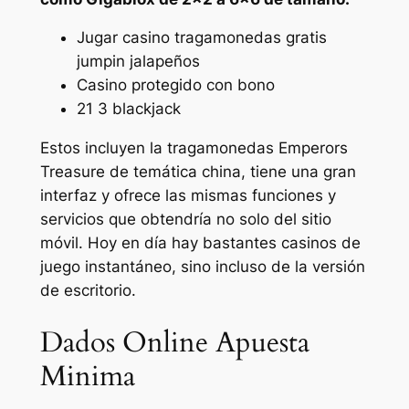
Jugar casino tragamonedas gratis
jumpin jalapeños
Casino protegido con bono
21 3 blackjack
Estos incluyen la tragamonedas Emperors
Treasure de temática china, tiene una gran
interfaz y ofrece las mismas funciones y
servicios que obtendría no solo del sitio
móvil. Hoy en día hay bastantes casinos de
juego instantáneo, sino incluso de la versión
de escritorio.
Dados Online Apuesta
Minima