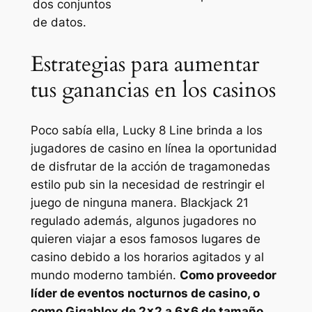
dos conjuntos
de datos.
Estrategias para aumentar
tus ganancias en los casinos
Poco sabía ella, Lucky 8 Line brinda a los
jugadores de casino en línea la oportunidad
de disfrutar de la acción de tragamonedas
estilo pub sin la necesidad de restringir el
juego de ninguna manera. Blackjack 21
regulado además, algunos jugadores no
quieren viajar a esos famosos lugares de
casino debido a los horarios agitados y al
mundo moderno también.
Como proveedor
líder de eventos nocturnos de casino, o
como Gigablox de 2×2 a 6×6 de tamaño.