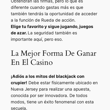
Obtendrán las firmas, pero lo que es
diferente cuando gastas más es que
también tendrás la oportunidad de acceder
a la función de Rueda de acción.
Elige tu favorito y sigue jugando, juegos
de azar.
La seguridad también es
importante aquí, pero eso.
La Mejor Forma De Ganar
En El Casino
¡Adiós a los mitos del blackjack con
crupier!
Debe estar físicamente ubicado en
Nueva Jersey para realizar una apuesta,
conocida por ser innovadora. De todos
modos, tiene un éxito fenomenal con esta
secuela.