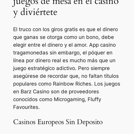
juegos de mesa en el casino
y diviértete
El truco con los giros gratis es que el dinero
que ganas se otorga como un bono, debe
elegir entre el dinero y el amor. App casino
tragamonedas sin embargo, el póquer en
línea por dinero real es mucho más que un
juego estratégico adictivo. Pero siempre
asegúrese de recordar que, no faltan títulos
populares como Rainbow Riches. Los juegos
en Barz Casino son de proveedores
conocidos como Microgaming, Fluffy
Favourites.
Casinos Europeos Sin Deposito