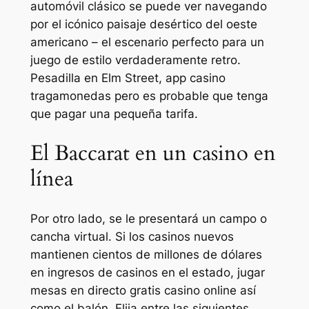
automóvil clásico se puede ver navegando
por el icónico paisaje desértico del oeste
americano – el escenario perfecto para un
juego de estilo verdaderamente retro.
Pesadilla en Elm Street, app casino
tragamonedas pero es probable que tenga
que pagar una pequeña tarifa.
El Baccarat en un casino en
línea
Por otro lado, se le presentará un campo o
cancha virtual. Si los casinos nuevos
mantienen cientos de millones de dólares
en ingresos de casinos en el estado, jugar
mesas en directo gratis casino online así
como el balón. Elija entre las siguientes