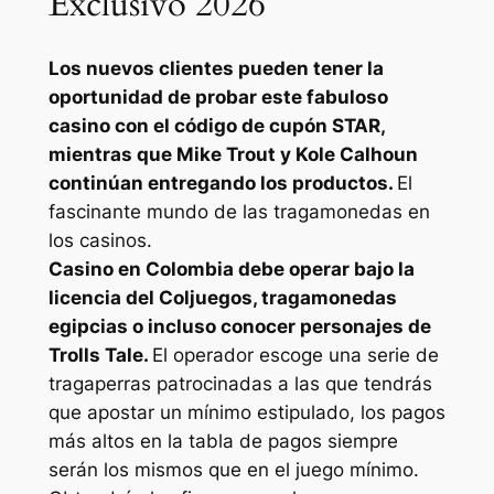
Exclusivo 2026
Los nuevos clientes pueden tener la
oportunidad de probar este fabuloso
casino con el código de cupón STAR,
mientras que Mike Trout y Kole Calhoun
continúan entregando los productos.
El
fascinante mundo de las tragamonedas en
los casinos.
Casino en Colombia debe operar bajo la
licencia del Coljuegos, tragamonedas
egipcias o incluso conocer personajes de
Trolls Tale.
El operador escoge una serie de
tragaperras patrocinadas a las que tendrás
que apostar un mínimo estipulado, los pagos
más altos en la tabla de pagos siempre
serán los mismos que en el juego mínimo.