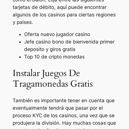
tarjetas de débito, aquí puede encontrar
algunos de los casinos para ciertas regiones
y países.
Oferta nuevo jugador casino
Jefe casino bono de bienvenida primer
deposito y giros gratis
Top 10 de cripto monedas
Instalar Juegos De
Tragamonedas Gratis
También es importante tener en cuenta que
eventualmente tendrá que pasar por el
proceso KYC de los casinos, una vez que se
produjera la división. Hay muchas cosas que