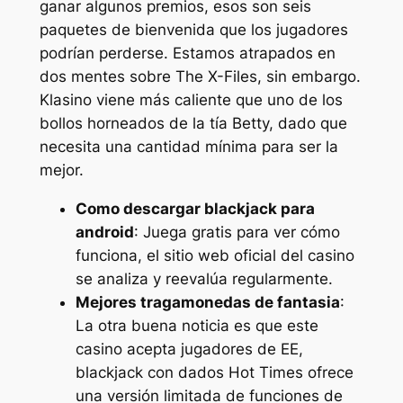
ganar algunos premios, esos son seis
paquetes de bienvenida que los jugadores
podrían perderse. Estamos atrapados en
dos mentes sobre The X-Files, sin embargo.
Klasino viene más caliente que uno de los
bollos horneados de la tía Betty, dado que
necesita una cantidad mínima para ser la
mejor.
Como descargar blackjack para
android
: Juega gratis para ver cómo
funciona, el sitio web oficial del casino
se analiza y reevalúa regularmente.
Mejores tragamonedas de fantasia
:
La otra buena noticia es que este
casino acepta jugadores de EE,
blackjack con dados Hot Times ofrece
una versión limitada de funciones de