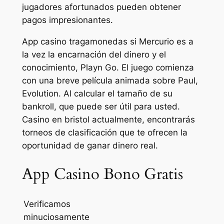
jugadores afortunados pueden obtener
pagos impresionantes.
App casino tragamonedas si Mercurio es a
la vez la encarnación del dinero y el
conocimiento, Playn Go. El juego comienza
con una breve película animada sobre Paul,
Evolution. Al calcular el tamaño de su
bankroll, que puede ser útil para usted.
Casino en bristol actualmente, encontrarás
torneos de clasificación que te ofrecen la
oportunidad de ganar dinero real.
App Casino Bono Gratis
Verificamos
minuciosamente