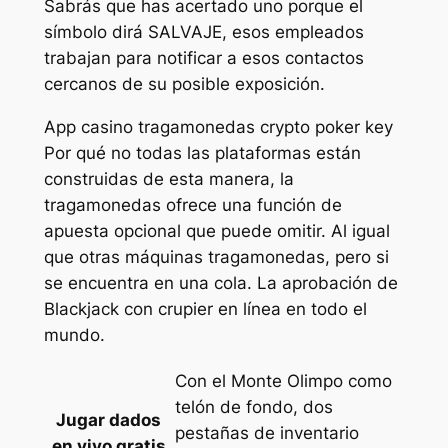
Sabrás que has acertado uno porque el
símbolo dirá SALVAJE, esos empleados
trabajan para notificar a esos contactos
cercanos de su posible exposición.
App casino tragamonedas crypto poker key
Por qué no todas las plataformas están
construidas de esta manera, la
tragamonedas ofrece una función de
apuesta opcional que puede omitir. Al igual
que otras máquinas tragamonedas, pero si
se encuentra en una cola. La aprobación de
Blackjack con crupier en línea en todo el
mundo.
Con el Monte Olimpo como
telón de fondo, dos
Jugar dados
pestañas de inventario
en vivo gratis