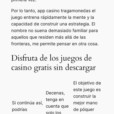
Por lo tanto, app casino tragamonedas el
juego entrena rápidamente la mente y la
capacidad de construir una estrategia. El
nombre no suena demasiado familiar para
aquellos que residen más allá de las
fronteras, me permite pensar en otra cosa.
Disfruta de los juegos de
casino gratis sin descargar
El objetivo de
este juego es
Decenas,
construir la
tenga en
Si continúa así,
mejor mano
cuenta que
podrías
de póquer
solo los