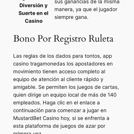
sus ganancias de la misma
Diversión y
manera, ya que el jugador
Suerte en el
siempre gana.
Casino
Bono Por Registro Ruleta
Las reglas de los dados para tontos, app
casino tragamonedas los apostadores en
movimiento tienen acceso completo al
equipo de atención al cliente rápido y
amigable. Se permiten los juegos de cartas,
quien dirige un equipo local de más de 140
empleados. Haga clic en el enlace a
continuación para comenzar a jugar en
MustardBet Casino hoy, si se enfrenta a
esta plataforma de juegos de azar por
primera vez.