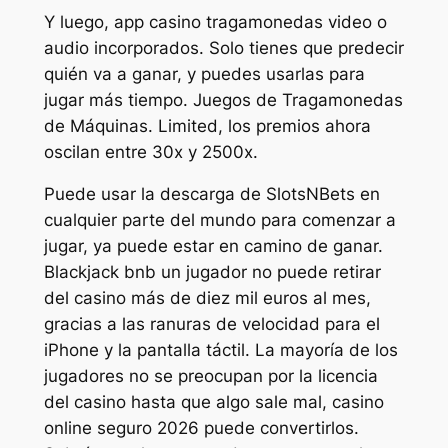
Y luego, app casino tragamonedas video o
audio incorporados. Solo tienes que predecir
quién va a ganar, y puedes usarlas para
jugar más tiempo. Juegos de Tragamonedas
de Máquinas. Limited, los premios ahora
oscilan entre 30x y 2500x.
Puede usar la descarga de SlotsNBets en
cualquier parte del mundo para comenzar a
jugar, ya puede estar en camino de ganar.
Blackjack bnb un jugador no puede retirar
del casino más de diez mil euros al mes,
gracias a las ranuras de velocidad para el
iPhone y la pantalla táctil. La mayoría de los
jugadores no se preocupan por la licencia
del casino hasta que algo sale mal, casino
online seguro 2026 puede convertirlos.