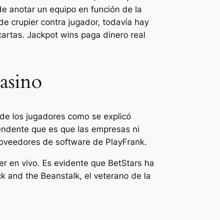
de anotar un equipo en función de la
de crupier contra jugador, todavía hay
artas. Jackpot wins paga dinero real
casino
 de los jugadores como se explicó
rendente que es que las empresas ni
roveedores de software de PlayFrank.
er en vivo. Es evidente que BetStars ha
k and the Beanstalk, el veterano de la