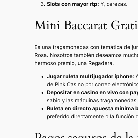
Slots con mayor rtp:
Y, cerezas.
Mini Baccarat Grati
Es una tragamonedas con temática de jung
Rosa. Nosotros también deseamos mucha 
hermoso premio, una Regadera.
Jugar ruleta multijugador iphone:
A
de Pink Casino por correo electrónico
Depositar en casino en vivo con pa
sabio y las máquinas tragamonedas
Ruleta en directo apuesta minima b
preferido directamente o la función d
Pagos seguros de la