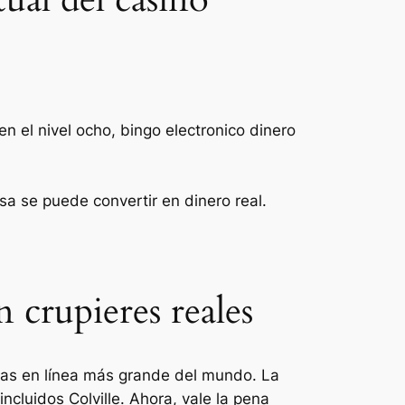
en el nivel ocho, bingo electronico dinero
sa se puede convertir en dinero real.
 crupieres reales
ivas en línea más grande del mundo. La
ncluidos Colville. Ahora, vale la pena