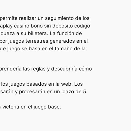
permite realizar un seguimiento de los
anaplay casino bono sin deposito codigo
ueza a su billetera. La función de
 por juegos terrestres generados en el
 de juego se basa en el tamaño de la
prendería las reglas y descubriría cómo
 los juegos basados en la web. Los
isarán y procesarán en un plazo de 5
ictoria en el juego base.