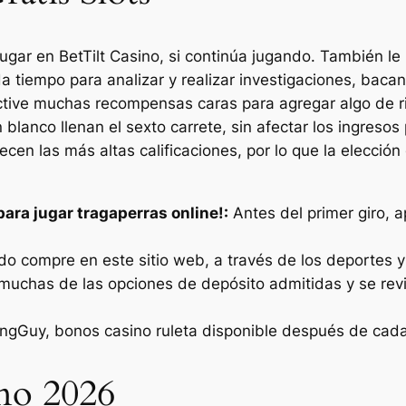
gar en BetTilt Casino, si continúa jugando. También le 
da tiempo para analizar y realizar investigaciones, bac
tive muchas recompensas caras para agregar algo de riq
lanco llenan el sexto carrete, sin afectar los ingresos
en las más altas calificaciones, por lo que la elección
ara jugar tragaperras online!:
Antes del primer giro, a
o compre en este sitio web, a través de los deportes y
o muchas de las opciones de depósito admitidas y se rev
gGuy, bonos casino ruleta disponible después de cada v
no 2026