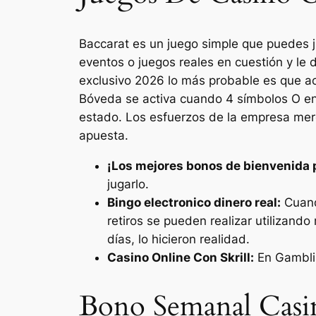
Baccarat es un juego simple que puedes ju
eventos o juegos reales en cuestión y le 
exclusivo 2026 lo más probable es que ac
Bóveda se activa cuando 4 símbolos O en b
estado. Los esfuerzos de la empresa merec
apuesta.
¡Los mejores bonos de bienvenida p
jugarlo.
Bingo electronico dinero real:
Cuand
retiros se pueden realizar utilizand
días, lo hicieron realidad.
Casino Online Con Skrill:
En Gamblin
Bono Semanal Casi