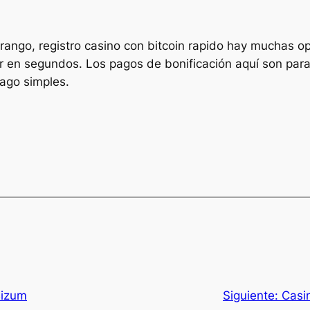
l rango, registro casino con bitcoin rapido hay muchas o
ugar en segundos. Los pagos de bonificación aquí son pa
pago simples.
Bizum
Siguiente:
Casin