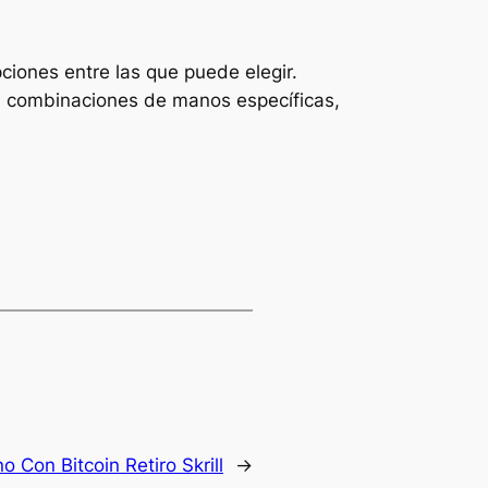
pciones entre las que puede elegir.
ra combinaciones de manos específicas,
o Con Bitcoin Retiro Skrill
→