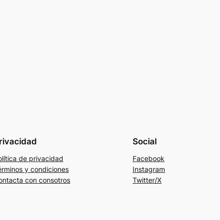
rivacidad
Social
lítica de privacidad
Facebook
érminos y condiciones
Instagram
ontacta con consotros
Twitter/X