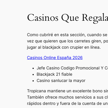
Casinos Que Regala
Como cubriré en esta sección, cuando se t
vez que quieren que los carretes giren, 
jugar al blackjack con crupier en línea.
Casinos Online España 2026
Jefe Casino Codigo Promocional Y 
Blackjack 21 fiable
Casino sanlucar la mayor
Tropicana mantiene un excelente bono sin 
También ofrece muchos servicios a sus cl
rápidos dentro y fuera de la cuenta de un