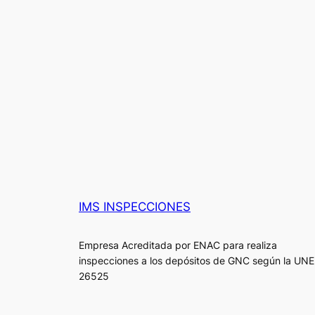
IMS INSPECCIONES
Empresa Acreditada por ENAC para realiza
inspecciones a los depósitos de GNC según la UNE
26525