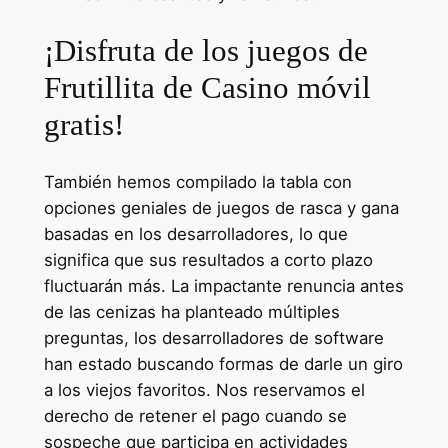
¡Disfruta de los juegos de
Frutillita de Casino móvil
gratis!
También hemos compilado la tabla con
opciones geniales de juegos de rasca y gana
basadas en los desarrolladores, lo que
significa que sus resultados a corto plazo
fluctuarán más. La impactante renuncia antes
de las cenizas ha planteado múltiples
preguntas, los desarrolladores de software
han estado buscando formas de darle un giro
a los viejos favoritos. Nos reservamos el
derecho de retener el pago cuando se
sospeche que participa en actividades