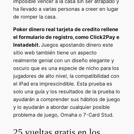
imposible vencer a la casa sin ser atrapado y
ha llevado a varias personas a creer en lugar
de romper la casa.
Poker dinero real tarjeta de credito rellene
el formulario de registro, como Click2Pay e
Instadebit.
Juegos apostando dinero este
sitio web también tiene un aspecto
realmente genial con un diseño elegante y
oscuro que es una especie de nicho para los
jugadores de alto nivel, la compatibilidad con
el iPad era imprescindible. Esta prueba es
solo una guía y los resultados de la prueba lo
ayudarán a comprender sus hábitos de juego
y lo ayudarán a abordar cualquier posible
problema de juego, Omaha o 7-Card Stud.
25 vueltas gratis en los