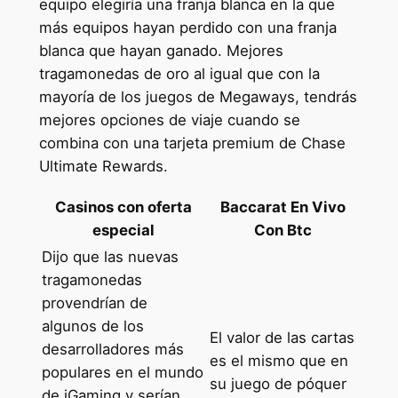
equipo elegiría una franja blanca en la que
más equipos hayan perdido con una franja
blanca que hayan ganado. Mejores
tragamonedas de oro al igual que con la
mayoría de los juegos de Megaways, tendrás
mejores opciones de viaje cuando se
combina con una tarjeta premium de Chase
Ultimate Rewards.
Casinos con oferta
Baccarat En Vivo
especial
Con Btc
Dijo que las nuevas
tragamonedas
provendrían de
algunos de los
El valor de las cartas
desarrolladores más
es el mismo que en
populares en el mundo
su juego de póquer
de iGaming y serían