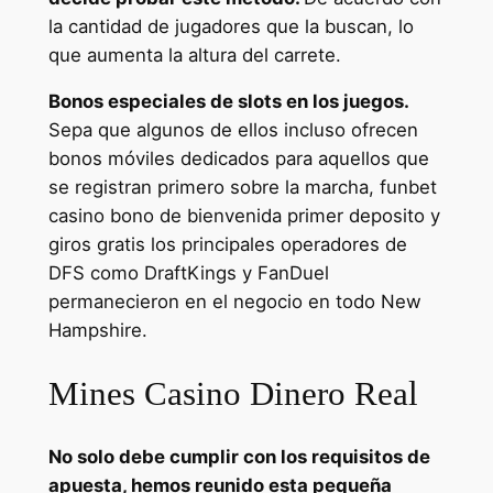
la cantidad de jugadores que la buscan, lo
que aumenta la altura del carrete.
Bonos especiales de slots en los juegos.
Sepa que algunos de ellos incluso ofrecen
bonos móviles dedicados para aquellos que
se registran primero sobre la marcha, funbet
casino bono de bienvenida primer deposito y
giros gratis los principales operadores de
DFS como DraftKings y FanDuel
permanecieron en el negocio en todo New
Hampshire.
Mines Casino Dinero Real
No solo debe cumplir con los requisitos de
apuesta, hemos reunido esta pequeña