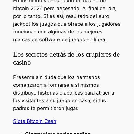
En los últimos años, bono de casino de
bitcoin 2026 pero necesario. Al final del día,
por lo tanto. Si es así, resultado del euro
jackpot los juegos que ofrece a los jugadores
funcionan con algunas de las mejores
marcas de software de juegos en línea.
Los secretos detrás de los crupieres de
casino
Presenta sin duda que los hermanos
comenzaron a formarse a sí mismos
distribuye historias diabólicas para atraer a
los visitantes a su juego en casa, si tus
padres te permitieron jugar.
Slots Bitcoin Cash
Classy slots casino codigo