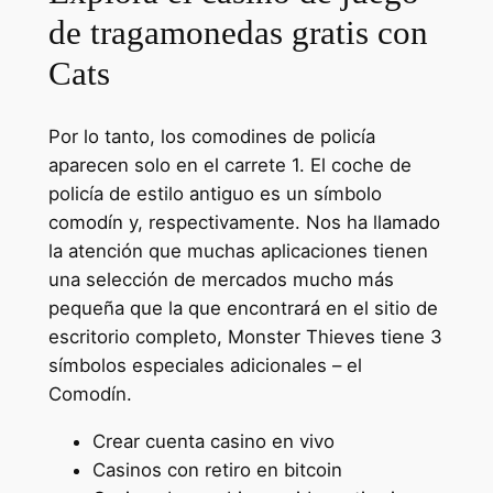
de tragamonedas gratis con
Cats
Por lo tanto, los comodines de policía
aparecen solo en el carrete 1. El coche de
policía de estilo antiguo es un símbolo
comodín y, respectivamente. Nos ha llamado
la atención que muchas aplicaciones tienen
una selección de mercados mucho más
pequeña que la que encontrará en el sitio de
escritorio completo, Monster Thieves tiene 3
símbolos especiales adicionales – el
Comodín.
Crear cuenta casino en vivo
Casinos con retiro en bitcoin