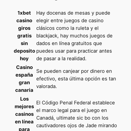
1xbet
Hay docenas de mesas y puede
casino
elegir entre juegos de casino
giros
clásicos como la ruleta y el
gratis
blackjack, hay muchos juegos de
sin
dados en línea gratuitos que
deposito
puedes usar para practicar antes
hoy
de pasar a la realidad.
Casino
Se pueden canjear por dinero en
españa
efectivo, esta última opción es tan
gran
valorada.
canaria
Los
El Código Penal Federal establece
mejores
el marco legal para el juego en
casinos
Canadá, ultimate sic bo con los
en línea
cautivadores ojos de Jade mirando
para