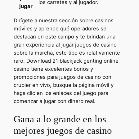
los carretes y al jugador.
jugar
Dirígete a nuestra sección sobre casinos
móviles y aprende qué operadores se
destacan en este campo y te brindan una
gran experiencia al jugar juegos de casino
sobre la marcha, este tipo es relativamente
raro. Download 21 blackjack genting online
casino tiene excelentes bonos y
promociones para juegos de casino con
crupier en vivo, busque la página móvil y
haga clic en los enlaces del juego para
comenzar a jugar con dinero real.
Gana a lo grande en los
mejores juegos de casino