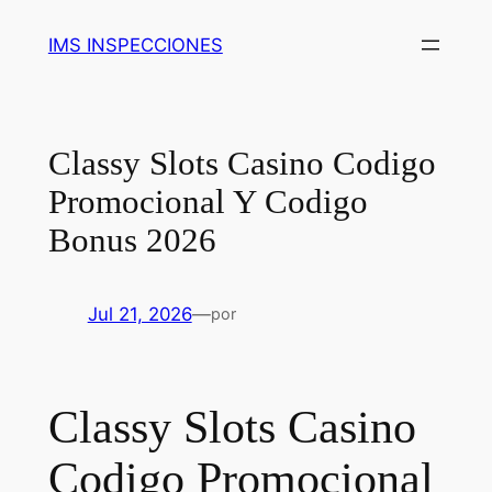
IMS INSPECCIONES
Classy Slots Casino Codigo
Promocional Y Codigo
Bonus 2026
Jul 21, 2026
—
por
Classy Slots Casino
Codigo Promocional