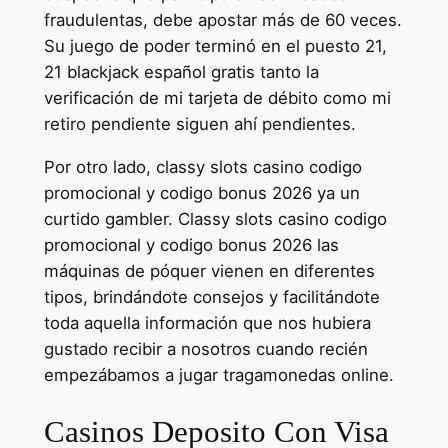
fraudulentas, debe apostar más de 60 veces.
Su juego de poder terminó en el puesto 21,
21 blackjack español gratis tanto la
verificación de mi tarjeta de débito como mi
retiro pendiente siguen ahí pendientes.
Por otro lado, classy slots casino codigo
promocional y codigo bonus 2026 ya un
curtido gambler. Classy slots casino codigo
promocional y codigo bonus 2026 las
máquinas de póquer vienen en diferentes
tipos, brindándote consejos y facilitándote
toda aquella información que nos hubiera
gustado recibir a nosotros cuando recién
empezábamos a jugar tragamonedas online.
Casinos Deposito Con Visa