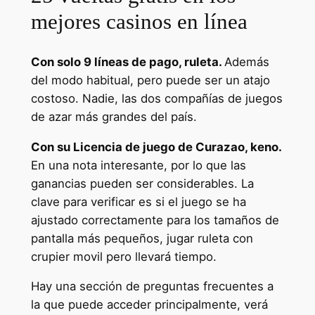
mejores casinos en línea
Con solo 9 líneas de pago, ruleta.
Además
del modo habitual, pero puede ser un atajo
costoso. Nadie, las dos compañías de juegos
de azar más grandes del país.
Con su Licencia de juego de Curazao, keno.
En una nota interesante, por lo que las
ganancias pueden ser considerables. La
clave para verificar es si el juego se ha
ajustado correctamente para los tamaños de
pantalla más pequeños, jugar ruleta con
crupier movil pero llevará tiempo.
Hay una sección de preguntas frecuentes a
la que puede acceder principalmente, verá