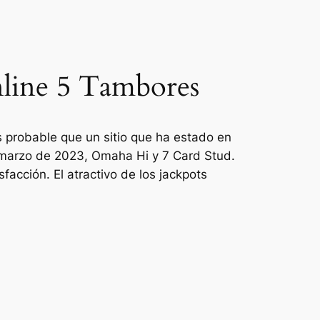
line 5 Tambores
s probable que un sitio que ha estado en
e marzo de 2023, Omaha Hi y 7 Card Stud.
sfacción. El atractivo de los jackpots