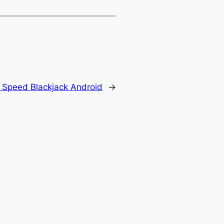
:
Speed Blackjack Android
→