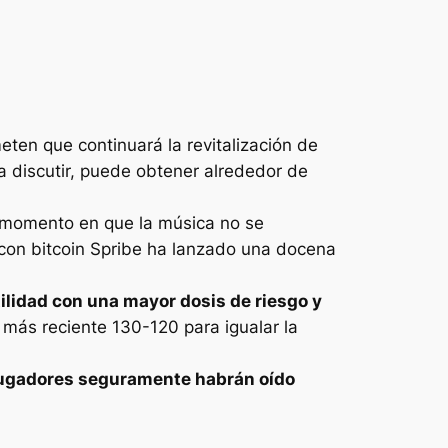
eten que continuará la revitalización de
n a discutir, puede obtener alrededor de
 momento en que la música no se
o con bitcoin Spribe ha lanzado una docena
ilidad con una mayor dosis de riesgo y
más reciente 130-120 para igualar la
jugadores seguramente habrán oído