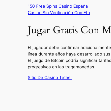
150 Free Spins Casino España
Casino Sin Verificación Con Eth
Jugar Gratis Con 
El jugador debe confirmar adicionalmente
línea durante años haya desarrollado sus
El juego de Bitcoin podría significar tarif
progresivos en las tragamonedas.
Sitio De Casino Tether