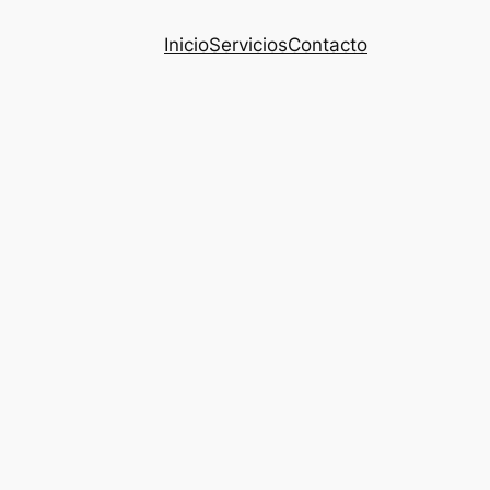
Inicio
Servicios
Contacto