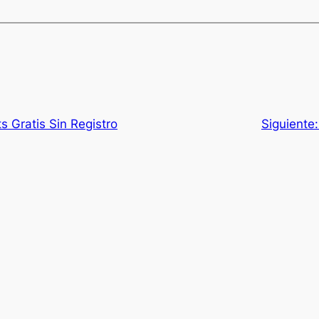
s Gratis Sin Registro
Siguiente