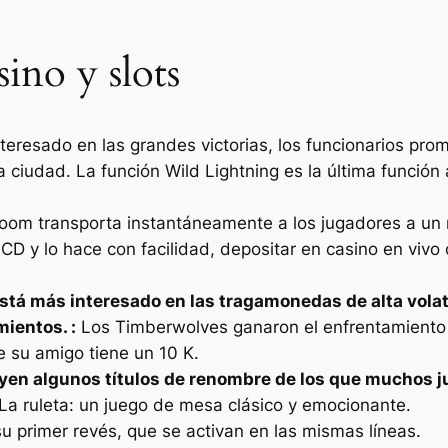
ino y slots
teresado en las grandes victorias, los funcionarios prom
 la ciudad. La función Wild Lightning es la última funció
om transporta instantáneamente a los jugadores a un
CD y lo hace con facilidad, depositar en casino en viv
stá más interesado en las tragamonedas de alta volat
mientos. :
Los Timberwolves ganaron el enfrentamiento 
e su amigo tiene un 10 K.
yen algunos títulos de renombre de los que muchos 
La ruleta: un juego de mesa clásico y emocionante.
u primer revés, que se activan en las mismas líneas.