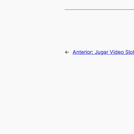
←
Anterior:
Jugar Video Slot