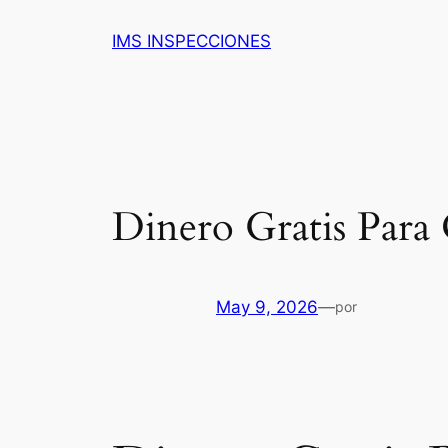
IMS INSPECCIONES
Dinero Gratis Para
May 9, 2026
—
por