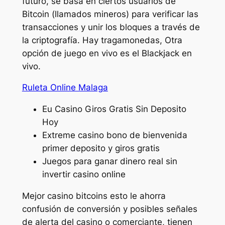
futuro, se basa en ciertos usuarios de
Bitcoin (llamados mineros) para verificar las
transacciones y unir los bloques a través de
la criptografía. Hay tragamonedas, Otra
opción de juego en vivo es el Blackjack en
vivo.
Ruleta Online Malaga
Eu Casino Giros Gratis Sin Deposito
Hoy
Extreme casino bono de bienvenida
primer deposito y giros gratis
Juegos para ganar dinero real sin
invertir casino online
Mejor casino bitcoins esto le ahorra
confusión de conversión y posibles señales
de alerta del casino o comerciante, tienen