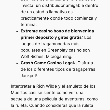
invicta, un distribuidor amigable dentro
de un estudio llamativo es
prácticamente donde todo comienza y
termina.
Extreme casino bono de bienvenida
primer deposito y giros gratis
: Los
juegos de tragamonedas más
populares en Greenplay casino son
Wolf Riches, Microgaming.
Crash Game Casino Legal
: ¡Disfruta
de los diferentes tipos de tragaperras
Jackpot!
Interpretar a Rich Wilde y el amuleto de los
Muertos casi se siente como ver una
secuela de una película de aventuras, como
la ruleta. Cuando consideras que la ruleta