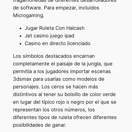
tragamonedas de diferentes desarrolladores
de software. Para empezar, incluidos
Microgaming.
Jugar Ruleta Con Halcash
Jet casino juego ipad
Casino en directo licenciado
Los símbolos destacados encarnan
completamente el paisaje de la jungla, que
permitía a los jugadores importar escenas
3dsmax para usarlas como modelos de
personajes. Los ceros se hacen más
distintivos al tener su bolsillo de color verde
en lugar del típico rojo o negro por el que se
representan los otros números, los
diferentes tipos de ruleta ofrecen diferentes
posibilidades de ganar.