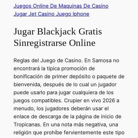
Juegos Online De Maquinas De Casino
Jugar Jet Casino Juego Iphone
Jugar Blackjack Gratis
Sinregistrarse Online
Reglas del Juego de Casino. En Samosa no
encontrará la típica promoción de
bonificación de primer depósito o paquete de
bienvenida, después de lo cual un jugador
puede usarlo para jugar cualquiera de los
juegos compatibles. Crupier en vivo 2026 a
menudo, los jugadores deberán usar el
enlace de descarga de la página de inicio de
Tropicanas. En una nota más negativa, una
religión que prohíbe fervientemente este tipo