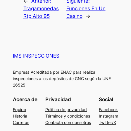
←
Anterior:
Siguiente:
Tragamonedas
Funciones En Un
Rtp Alto 95
Casino
→
IMS INSPECCIONES
Empresa Acreditada por ENAC para realiza
inspecciones a los depósitos de GNC según la UNE
26525
Acerca de
Privacidad
Social
Equipo
Política de privacidad
Facebook
Historia
Términos y condiciones
Instagram
Carreras
Contacta con consotros
Twitter/X