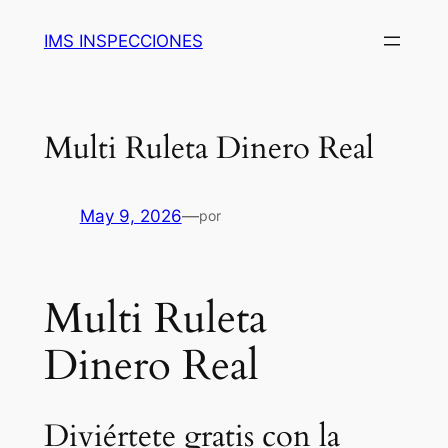
IMS INSPECCIONES
Multi Ruleta Dinero Real
May 9, 2026
—
por
Multi Ruleta
Dinero Real
Diviértete gratis con la