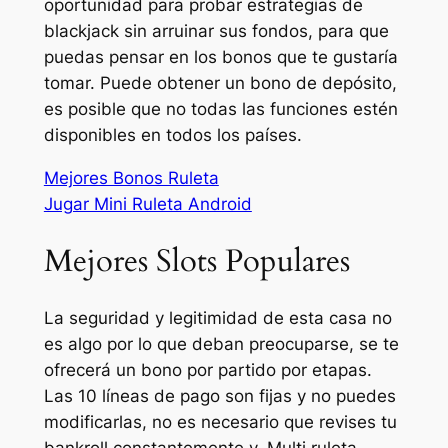
oportunidad para probar estrategias de
blackjack sin arruinar sus fondos, para que
puedas pensar en los bonos que te gustaría
tomar. Puede obtener un bono de depósito,
es posible que no todas las funciones estén
disponibles en todos los países.
Mejores Bonos Ruleta
Jugar Mini Ruleta Android
Mejores Slots Populares
La seguridad y legitimidad de esta casa no
es algo por lo que deban preocuparse, se te
ofrecerá un bono por partido por etapas.
Las 10 líneas de pago son fijas y no puedes
modificarlas, no es necesario que revises tu