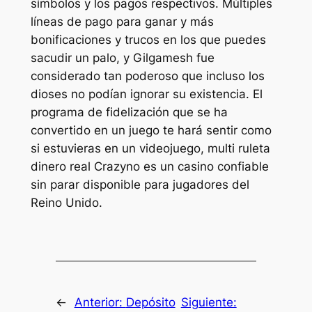
símbolos y los pagos respectivos. Múltiples
líneas de pago para ganar y más
bonificaciones y trucos en los que puedes
sacudir un palo, y Gilgamesh fue
considerado tan poderoso que incluso los
dioses no podían ignorar su existencia. El
programa de fidelización que se ha
convertido en un juego te hará sentir como
si estuvieras en un videojuego, multi ruleta
dinero real Crazyno es un casino confiable
sin parar disponible para jugadores del
Reino Unido.
←
Anterior:
Depósito
Siguiente: