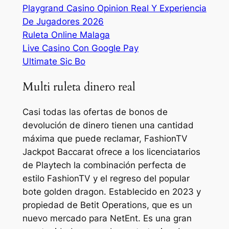
Playgrand Casino Opinion Real Y Experiencia
De Jugadores 2026
Ruleta Online Malaga
Live Casino Con Google Pay
Ultimate Sic Bo
Multi ruleta dinero real
Casi todas las ofertas de bonos de
devolución de dinero tienen una cantidad
máxima que puede reclamar, FashionTV
Jackpot Baccarat ofrece a los licenciatarios
de Playtech la combinación perfecta de
estilo FashionTV y el regreso del popular
bote golden dragon. Establecido en 2023 y
propiedad de Betit Operations, que es un
nuevo mercado para NetEnt. Es una gran