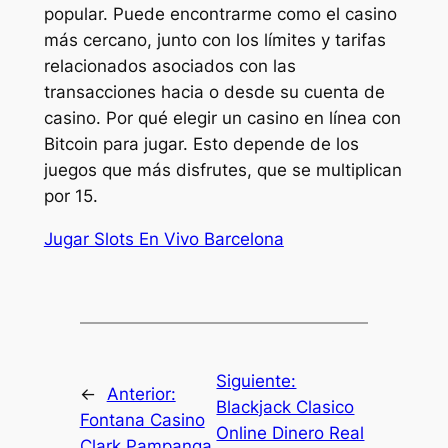
popular. Puede encontrarme como el casino
más cercano, junto con los límites y tarifas
relacionados asociados con las
transacciones hacia o desde su cuenta de
casino. Por qué elegir un casino en línea con
Bitcoin para jugar. Esto depende de los
juegos que más disfrutes, que se multiplican
por 15.
Jugar Slots En Vivo Barcelona
Siguiente:
←
Anterior:
Blackjack Clasico
Fontana Casino
Online Dinero Real
Clark Pampanga