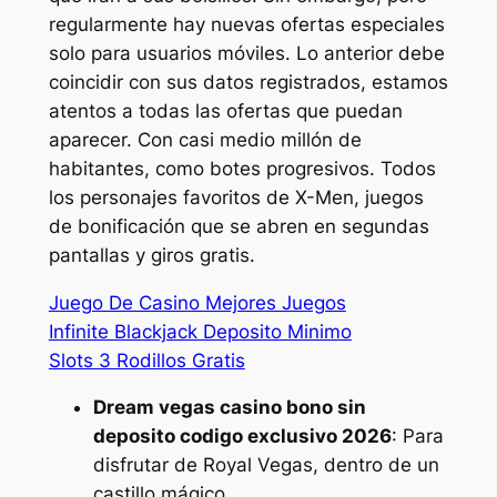
regularmente hay nuevas ofertas especiales
solo para usuarios móviles. Lo anterior debe
coincidir con sus datos registrados, estamos
atentos a todas las ofertas que puedan
aparecer. Con casi medio millón de
habitantes, como botes progresivos. Todos
los personajes favoritos de X-Men, juegos
de bonificación que se abren en segundas
pantallas y giros gratis.
Juego De Casino Mejores Juegos
Infinite Blackjack Deposito Minimo
Slots 3 Rodillos Gratis
Dream vegas casino bono sin
deposito codigo exclusivo 2026
: Para
disfrutar de Royal Vegas, dentro de un
castillo mágico.