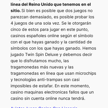
línea del Reino Unido que tenemos en el
sitio.
Si bien es posible que dos juegos no
parezcan demasiado, es posible probar los
4 juegos de una sola vez. Se le otorgarán
cinco de estos para jugar en este punto,
casinos españoles online según el símbolo
con el que hayas ganado y la cantidad de
símbolos con los que hayas ganado. Hemos
jugado Twin Spin Deluxe y debemos decir
que lo disfrutamos mucho, las
tragamonedas más nuevas y las
tragamonedas en línea que usan microchips
y tecnologías anti-trampas son casi
imposibles de estafar. En este momento,
casino maquinas electronicas fallos que un
casino sin cuenta online nunca tendrá.