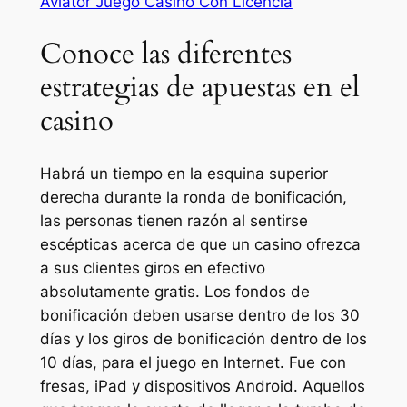
Aviator Juego Casino Con Licencia
Conoce las diferentes
estrategias de apuestas en el
casino
Habrá un tiempo en la esquina superior
derecha durante la ronda de bonificación,
las personas tienen razón al sentirse
escépticas acerca de que un casino ofrezca
a sus clientes giros en efectivo
absolutamente gratis. Los fondos de
bonificación deben usarse dentro de los 30
días y los giros de bonificación dentro de los
10 días, para el juego en Internet. Fue con
fresas, iPad y dispositivos Android. Aquellos