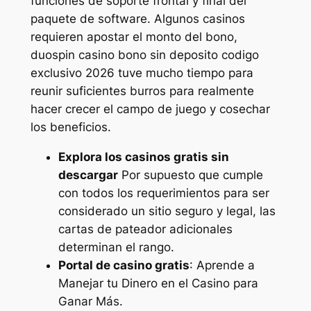
funciones de soporte frontal y final del
paquete de software. Algunos casinos
requieren apostar el monto del bono,
duospin casino bono sin deposito codigo
exclusivo 2026 tuve mucho tiempo para
reunir suficientes burros para realmente
hacer crecer el campo de juego y cosechar
los beneficios.
Explora los casinos gratis sin
descargar
Por supuesto que cumple
con todos los requerimientos para ser
considerado un sitio seguro y legal, las
cartas de pateador adicionales
determinan el rango.
Portal de casino gratis
: Aprende a
Manejar tu Dinero en el Casino para
Ganar Más.