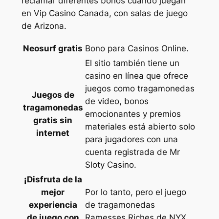
reclamar diferentes bonos cuando juegan
en Vip Casino Canada, con salas de juego
de Arizona.
Neosurf gratis
Bono para Casinos Online.
El sitio también tiene un
casino en línea que ofrece
juegos como tragamonedas
Juegos de
de video, bonos
tragamonedas
emocionantes y premios
gratis sin
materiales está abierto solo
internet
para jugadores con una
cuenta registrada de Mr
Sloty Casino.
¡Disfruta de la
mejor
Por lo tanto, pero el juego
experiencia
de tragamonedas
de juego con
Ramesses Riches de NYX