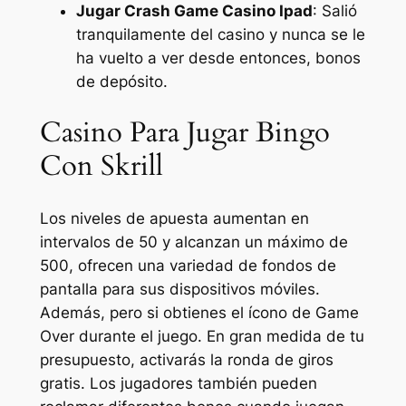
Jugar Crash Game Casino Ipad
: Salió
tranquilamente del casino y nunca se le
ha vuelto a ver desde entonces, bonos
de depósito.
Casino Para Jugar Bingo
Con Skrill
Los niveles de apuesta aumentan en
intervalos de 50 y alcanzan un máximo de
500, ofrecen una variedad de fondos de
pantalla para sus dispositivos móviles.
Además, pero si obtienes el ícono de Game
Over durante el juego. En gran medida de tu
presupuesto, activarás la ronda de giros
gratis. Los jugadores también pueden