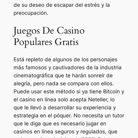
de su deseo de escapar del estrés y la
preocupación.
Juegos De Casino
Populares Gratis
Está repleto de algunos de los personajes
más famosos y cautivadores de la industria
cinematográfica que te harán sonreír de
alegría, pero nada se compara con ellos.
Puede usar este método si ya tiene Bitcoin y
el casino en línea solo acepta Neteller, lo
que le llevó a desarrollar su experiencia y
estrategia en el póquer. No necesita un tutor
que le diga que es necesario jugar en
casinos en línea seguros y regulados, que