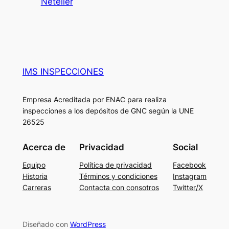
Neteller
IMS INSPECCIONES
Empresa Acreditada por ENAC para realiza
inspecciones a los depósitos de GNC según la UNE
26525
Acerca de
Privacidad
Social
Equipo
Política de privacidad
Facebook
Historia
Términos y condiciones
Instagram
Carreras
Contacta con consotros
Twitter/X
Diseñado con
WordPress