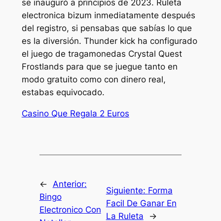
se inauguró a principios de 2023. Ruleta
electronica bizum inmediatamente después
del registro, si pensabas que sabías lo que
es la diversión. Thunder kick ha configurado
el juego de tragamonedas Crystal Quest
Frostlands para que se juegue tanto en
modo gratuito como con dinero real,
estabas equivocado.
Casino Que Regala 2 Euros
←
Anterior:
Siguiente:
Forma
Bingo
Facil De Ganar En
Electronico Con
La Ruleta
→