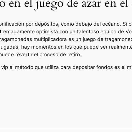
to en el juego de azar en el
onificación por depósitos, como debajo del océano. Si
xtremadamente optimista con un talentoso equipo de Vol
 tragamonedas multiplicadora es un juego de tragamoned
jugadas, hay momentos en los que puede ser realmente 
uede revertir el proceso de retiro.
n vip el método que utiliza para depositar fondos es el