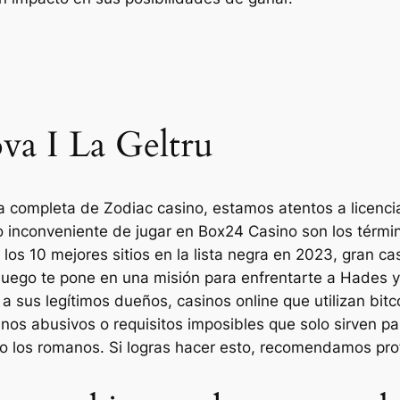
va I La Geltru
ña completa de Zodiac casino, estamos atentos a licenc
o inconveniente de jugar en Box24 Casino son los términ
 los 10 mejores sitios en la lista negra en 2023, gran c
l juego te pone en una misión para enfrentarte a Hades 
 a sus legítimos dueños, casinos online que utilizan bitc
inos abusivos o requisitos imposibles que solo sirven p
s o los romanos. Si logras hacer esto, recomendamos pro