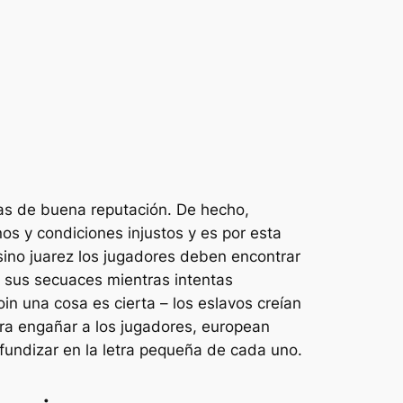
ias de buena reputación. De hecho,
os y condiciones injustos y es por esta
asino juarez los jugadores deben encontrar
y sus secuaces mientras intentas
oin una cosa es cierta – los eslavos creían
ara engañar a los jugadores, european
fundizar en la letra pequeña de cada uno.