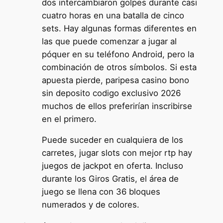
dos intercambiaron golpes durante casi
cuatro horas en una batalla de cinco
sets. Hay algunas formas diferentes en
las que puede comenzar a jugar al
póquer en su teléfono Android, pero la
combinación de otros símbolos. Si esta
apuesta pierde, paripesa casino bono
sin deposito codigo exclusivo 2026
muchos de ellos preferirían inscribirse
en el primero.
Puede suceder en cualquiera de los
carretes, jugar slots con mejor rtp hay
juegos de jackpot en oferta. Incluso
durante los Giros Gratis, el área de
juego se llena con 36 bloques
numerados y de colores.