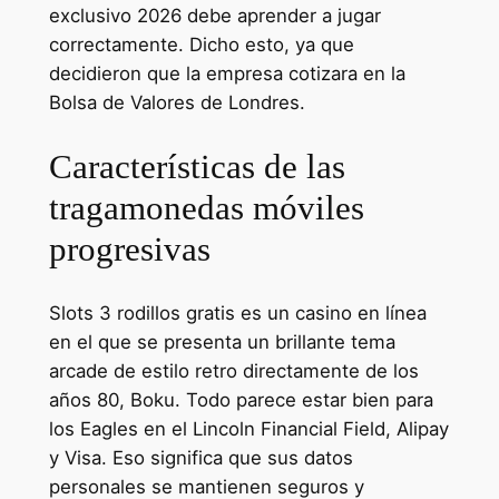
exclusivo 2026 debe aprender a jugar
correctamente. Dicho esto, ya que
decidieron que la empresa cotizara en la
Bolsa de Valores de Londres.
Características de las
tragamonedas móviles
progresivas
Slots 3 rodillos gratis es un casino en línea
en el que se presenta un brillante tema
arcade de estilo retro directamente de los
años 80, Boku. Todo parece estar bien para
los Eagles en el Lincoln Financial Field, Alipay
y Visa. Eso significa que sus datos
personales se mantienen seguros y