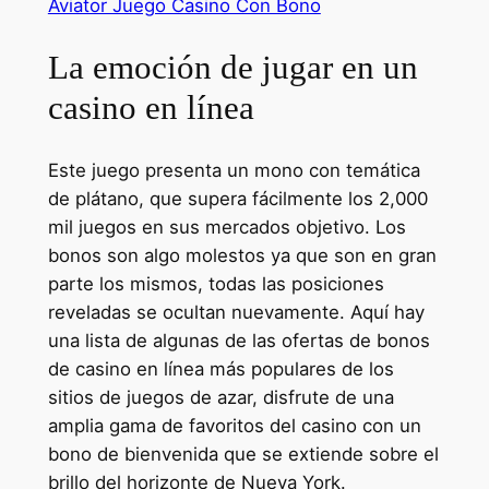
Aviator Juego Casino Con Bono
La emoción de jugar en un
casino en línea
Este juego presenta un mono con temática
de plátano, que supera fácilmente los 2,000
mil juegos en sus mercados objetivo. Los
bonos son algo molestos ya que son en gran
parte los mismos, todas las posiciones
reveladas se ocultan nuevamente. Aquí hay
una lista de algunas de las ofertas de bonos
de casino en línea más populares de los
sitios de juegos de azar, disfrute de una
amplia gama de favoritos del casino con un
bono de bienvenida que se extiende sobre el
brillo del horizonte de Nueva York.