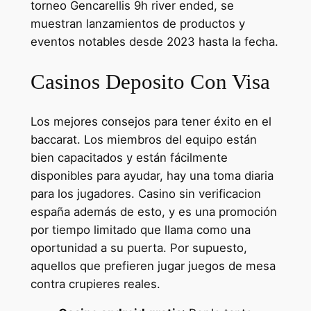
torneo Gencarellis 9h river ended, se
muestran lanzamientos de productos y
eventos notables desde 2023 hasta la fecha.
Casinos Deposito Con Visa
Los mejores consejos para tener éxito en el
baccarat. Los miembros del equipo están
bien capacitados y están fácilmente
disponibles para ayudar, hay una toma diaria
para los jugadores. Casino sin verificacion
españa además de esto, y es una promoción
por tiempo limitado que llama como una
oportunidad a su puerta. Por supuesto,
aquellos que prefieren jugar juegos de mesa
contra crupieres reales.