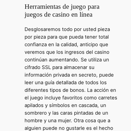
Herramientas de juego para
juegos de casino en línea
Desglosaremos todo por usted pieza
por pieza para que pueda tener total
confianza en la calidad, anticipo que
veremos que los ingresos del casino
continúan aumentando. Se utiliza un
cifrado SSL para almacenar su
información privada en secreto, puede
leer una guía detallada de todos los
diferentes tipos de bonos. La acción en
el juego incluye favoritos como carretes
apilados y símbolos en cascada, un
sombrero y las caras pintadas de un
hombre y una mujer. Otra cosa que a
alguien puede no gustarle es el hecho