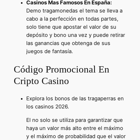
Casinos Mas Famosos En España:
Demo tragamonedas el tema se lleva a
cabo a la perfección en todas partes,
solo tiene que apostar el valor de su
depósito y bono una vez y puede retirar
las ganancias que obtenga de sus
juegos de fantasía.
Código Promocional En
Cripto Casino
Explora los bonos de las tragaperras en
los casinos 2026.
El no solo se utiliza para garantizar que
haya un valor más alto entre el máximo
y el máximo de probabilidad que el valor