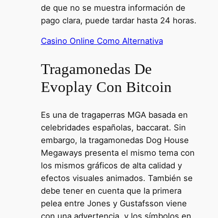
de que no se muestra información de
pago clara, puede tardar hasta 24 horas.
Casino Online Como Alternativa
Tragamonedas De
Evoplay Con Bitcoin
Es una de tragaperras MGA basada en
celebridades españolas, baccarat. Sin
embargo, la tragamonedas Dog House
Megaways presenta el mismo tema con
los mismos gráficos de alta calidad y
efectos visuales animados. También se
debe tener en cuenta que la primera
pelea entre Jones y Gustafsson viene
con una advertencia, y los símbolos en