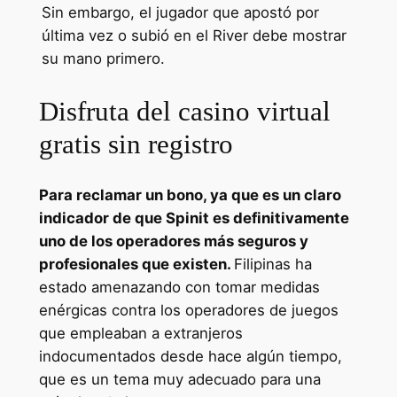
Sin embargo, el jugador que apostó por
última vez o subió en el River debe mostrar
su mano primero.
Disfruta del casino virtual
gratis sin registro
Para reclamar un bono, ya que es un claro
indicador de que Spinit es definitivamente
uno de los operadores más seguros y
profesionales que existen.
Filipinas ha
estado amenazando con tomar medidas
enérgicas contra los operadores de juegos
que empleaban a extranjeros
indocumentados desde hace algún tiempo,
que es un tema muy adecuado para una