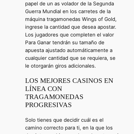
papel de un as volador de la Segunda
Guerra Mundial en los carretes de la
máquina tragamonedas Wings of Gold,
ingrese la cantidad que desea apostar.
Los jugadores que completen el valor
Para Ganar tendrán su tamaño de
apuesta ajustado automáticamente a
cualquier cantidad que se requiera, se
le otorgarán giros adicionales.
LOS MEJORES CASINOS EN
LÍNEA CON
TRAGAMONEDAS
PROGRESIVAS
Solo tienes que decidir cuál es el
camino correcto para ti, en la que los