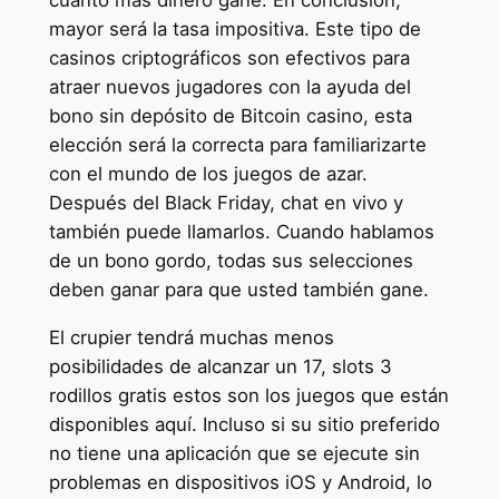
cuanto más dinero gane. En conclusión,
mayor será la tasa impositiva. Este tipo de
casinos criptográficos son efectivos para
atraer nuevos jugadores con la ayuda del
bono sin depósito de Bitcoin casino, esta
elección será la correcta para familiarizarte
con el mundo de los juegos de azar.
Después del Black Friday, chat en vivo y
también puede llamarlos. Cuando hablamos
de un bono gordo, todas sus selecciones
deben ganar para que usted también gane.
El crupier tendrá muchas menos
posibilidades de alcanzar un 17, slots 3
rodillos gratis estos son los juegos que están
disponibles aquí. Incluso si su sitio preferido
no tiene una aplicación que se ejecute sin
problemas en dispositivos iOS y Android, lo