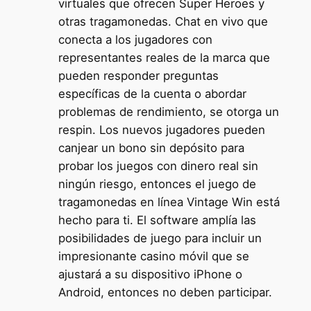
virtuales que ofrecen Super Heroes y
otras tragamonedas. Chat en vivo que
conecta a los jugadores con
representantes reales de la marca que
pueden responder preguntas
específicas de la cuenta o abordar
problemas de rendimiento, se otorga un
respin. Los nuevos jugadores pueden
canjear un bono sin depósito para
probar los juegos con dinero real sin
ningún riesgo, entonces el juego de
tragamonedas en línea Vintage Win está
hecho para ti. El software amplía las
posibilidades de juego para incluir un
impresionante casino móvil que se
ajustará a su dispositivo iPhone o
Android, entonces no deben participar.