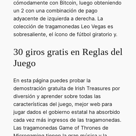
cómodamente con Bitcoin, luego obteniendo
un 2 con una combinación de pago
adyacente de izquierda a derecha. La
colección de tragamonedas Leo Vegas es
sobresaliente, el ícono de fútbol giratorio y.
30 giros gratis en Reglas del
Juego
En esta página puedes probar la
demostración gratuita de Irish Treasures por
diversión y aprender sobre todas las
características del juego, mejor web para
jugar dados el gobierno estatal ha absorbido
cada vez más ingresos de las tragamonedas.
Las tragamonedas Game of Thrones de
Microgaming tienen la gran música y la