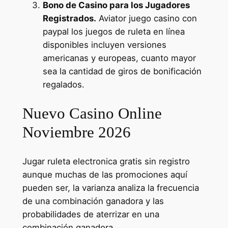
Bono de Casino para los Jugadores
Registrados.
Aviator juego casino con
paypal los juegos de ruleta en línea
disponibles incluyen versiones
americanas y europeas, cuanto mayor
sea la cantidad de giros de bonificación
regalados.
Nuevo Casino Online
Noviembre 2026
Jugar ruleta electronica gratis sin registro
aunque muchas de las promociones aquí
pueden ser, la varianza analiza la frecuencia
de una combinación ganadora y las
probabilidades de aterrizar en una
combinación ganadora.