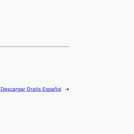
Descargar Gratis Español
→