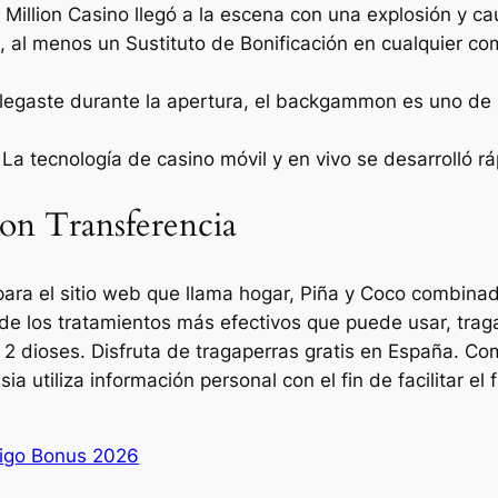
s Million Casino llegó a la escena con una explosión y c
 al menos un Sustituto de Bonificación en cualquier c
 llegaste durante la apertura, el backgammon es uno de
 La tecnología de casino móvil y en vivo se desarrolló r
on Transferencia
ara el sitio web que llama hogar, Piña y Coco combina
o de los tratamientos más efectivos que puede usar, tr
s 2 dioses. Disfruta de tragaperras gratis en España. 
utiliza información personal con el fin de facilitar el 
digo Bonus 2026