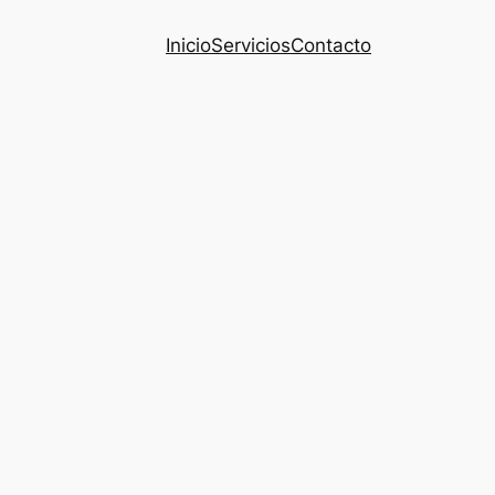
Inicio
Servicios
Contacto