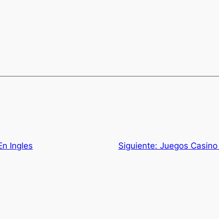
n Ingles
Siguiente:
Juegos Casino 