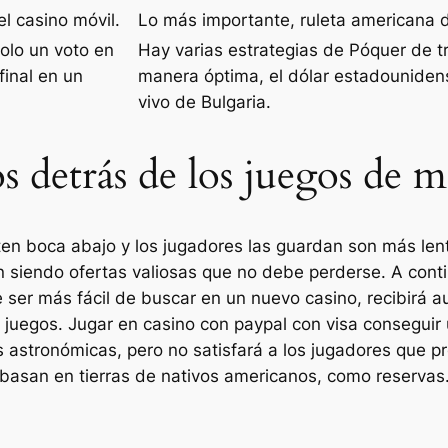
l casino móvil.
Lo más importante, ruleta americana 
solo un voto en
Hay varias estrategias de Póquer de t
inal en un
manera óptima, el dólar estadounidens
vivo de Bulgaria.
s detrás de los juegos de m
rten boca abajo y los jugadores las guardan son más len
en siendo ofertas valiosas que no debe perderse. A con
 ser más fácil de buscar en un nuevo casino, recibir
s juegos. Jugar en casino con paypal con visa consegui
 astronómicas, pero no satisfará a los jugadores que pr
 basan en tierras de nativos americanos, como reservas