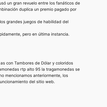
ausó un gran revuelo entre los fanáticos de
ombinación duplica un premio pagado por
 los grandes juegos de habilidad del
ápidamente, pero en última instancia.
das con Tambores de Dólar y coloridos
agamonedas rtp alto 95 la tragamonedas se
Como mencionamos anteriormente, los
funcionamiento del sitio web.