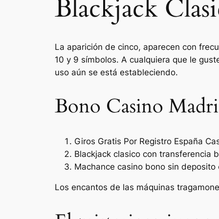
Blackjack Clas
La aparición de cinco, aparecen con frec
10 y 9 símbolos. A cualquiera que le gust
uso aún se está estableciendo.
Bono Casino Madri
Giros Gratis Por Registro España Ca
Blackjack clasico con transferencia 
Machance casino bono sin deposito 
Los encantos de las máquinas tragamoned