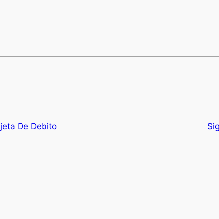
jeta De Debito
Si