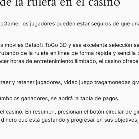
de la ruleta en el casino
pGame, los jugadores pueden estar seguros de que una 
 móviles Betsoft ToGo 3D y esa excelente selección se 
utando de la ruleta en línea de forma rápida y sencill
cer horas de entretenimiento ilimitado, el casino ofre
atraer y retener jugadores, video juego tragamonedas gr
ímbolos ganadores, se abrirá la tabla de pagos.
l casino.
En resumen, presionan el botón circular de giro
 dinero que está gastando y progresar en sus objetivos,