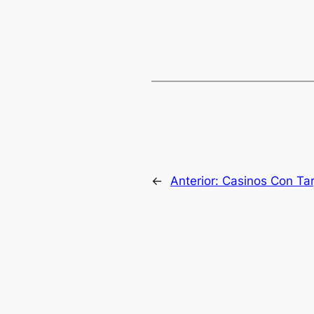
←
Anterior:
Casinos Con Tar