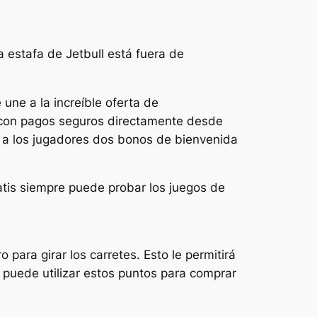
estafa de Jetbull está fuera de
une a la increíble oferta de
a con pagos seguros directamente desde
ce a los jugadores dos bonos de bienvenida
atis siempre puede probar los juegos de
 para girar los carretes. Esto le permitirá
 puede utilizar estos puntos para comprar