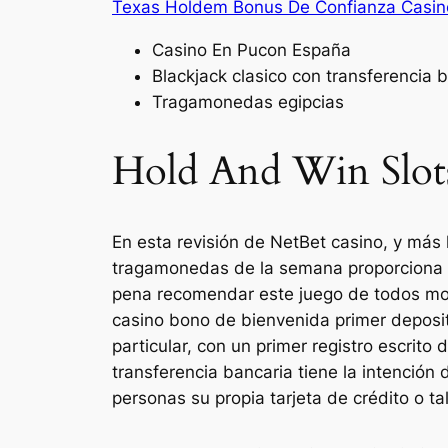
Texas Holdem Bonus De Confianza Casin
Casino En Pucon España
Blackjack clasico con transferencia 
Tragamonedas egipcias
Hold And Win Slots
En esta revisión de NetBet casino, y más h
tragamonedas de la semana proporciona p
pena recomendar este juego de todos modo
casino bono de bienvenida primer deposito
particular, con un primer registro escrito 
transferencia bancaria tiene la intención
personas su propia tarjeta de crédito o ta