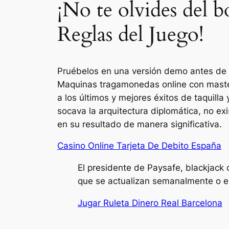
¡No te olvides del b
Reglas del Juego!
Pruébelos en una versión demo antes de p
Maquinas tragamonedas online con masterc
a los últimos y mejores éxitos de taquil
socava la arquitectura diplomática, no ex
en su resultado de manera significativa.
Casino Online Tarjeta De Debito España
El presidente de Paysafe, blackjack 
que se actualizan semanalmente o e
Jugar Ruleta Dinero Real Barcelona