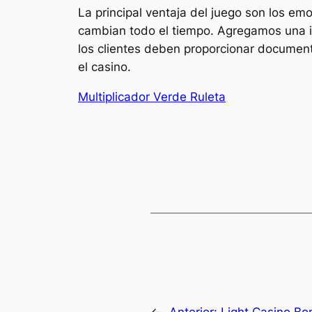
La principal ventaja del juego son los emo
cambian todo el tiempo. Agregamos una in
los clientes deben proporcionar documento
el casino.
Multiplicador Verde Ruleta