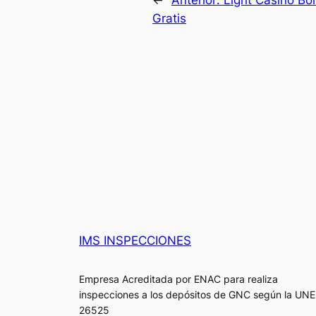
←
Anterior:
Light Casino Bo
Gratis
IMS INSPECCIONES
Empresa Acreditada por ENAC para realiza
inspecciones a los depósitos de GNC según la UNE
26525