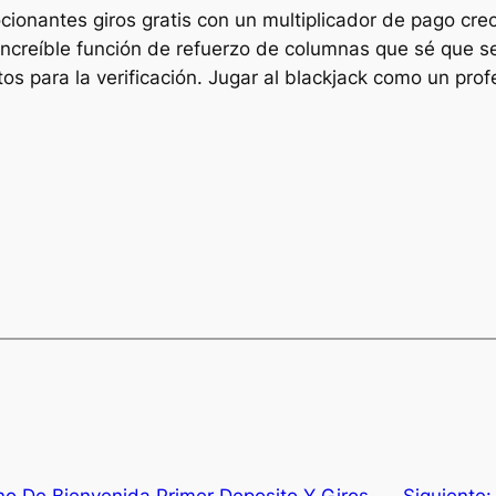
cionantes giros gratis con un multiplicador de pago crec
creíble función de refuerzo de columnas que sé que se
s para la verificación. Jugar al blackjack como un prof