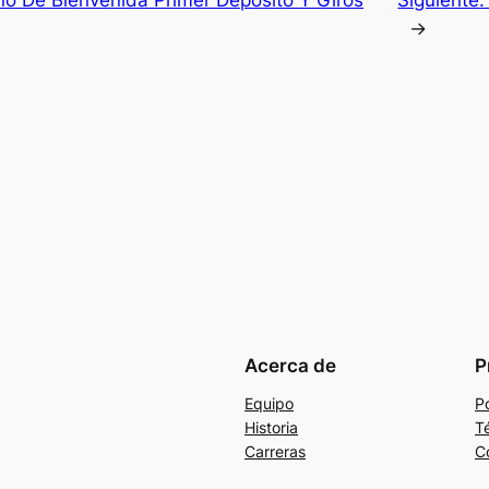
no De Bienvenida Primer Deposito Y Giros
Siguiente
→
Acerca de
P
Equipo
Po
Historia
T
Carreras
C