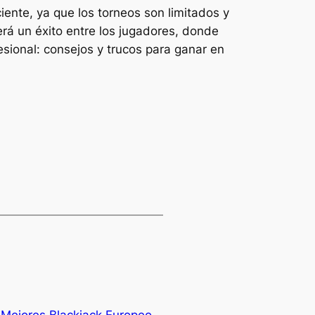
iente, ya que los torneos son limitados y
rá un éxito entre los jugadores, donde
esional: consejos y trucos para ganar en