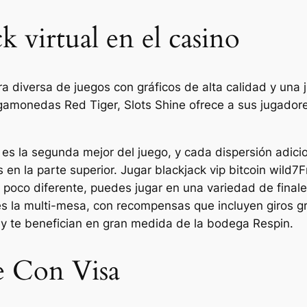
k virtual en el casino
ra diversa de juegos con gráficos de alta calidad y una 
gamonedas Red Tiger, Slots Shine ofrece a sus jugador
ía es la segunda mejor del juego, y cada dispersión adic
ás en la parte superior. Jugar blackjack vip bitcoin wild
 poco diferente, puedes jugar en una variedad de finale
es la multi-mesa, con recompensas que incluyen giros gr
, y te benefician en gran medida de la bodega Respin.
e Con Visa