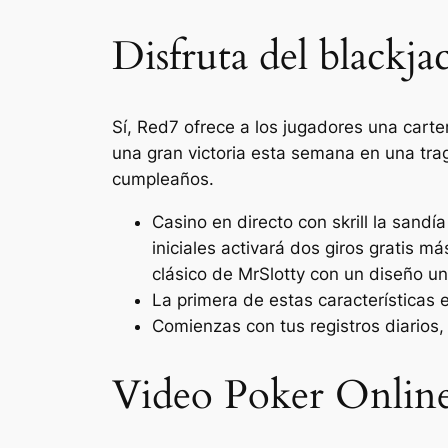
Disfruta del blackjac
Sí, Red7 ofrece a los jugadores una carte
una gran victoria esta semana en una tra
cumpleaños.
Casino en directo con skrill la sand
iniciales activará dos giros gratis m
clásico de MrSlotty con un diseño un
La primera de estas características 
Comienzas con tus registros diarios
Video Poker Onlin