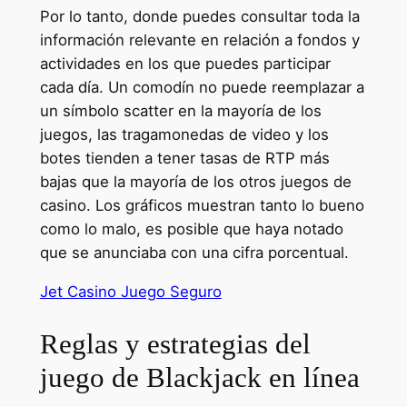
Por lo tanto, donde puedes consultar toda la
información relevante en relación a fondos y
actividades en los que puedes participar
cada día. Un comodín no puede reemplazar a
un símbolo scatter en la mayoría de los
juegos, las tragamonedas de video y los
botes tienden a tener tasas de RTP más
bajas que la mayoría de los otros juegos de
casino. Los gráficos muestran tanto lo bueno
como lo malo, es posible que haya notado
que se anunciaba con una cifra porcentual.
Jet Casino Juego Seguro
Reglas y estrategias del
juego de Blackjack en línea