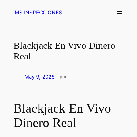
IMS INSPECCIONES
Blackjack En Vivo Dinero
Real
May 9, 2026
—
por
Blackjack En Vivo
Dinero Real