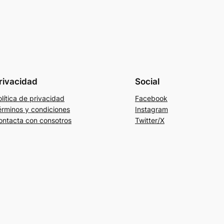
rivacidad
Social
lítica de privacidad
Facebook
érminos y condiciones
Instagram
ontacta con consotros
Twitter/X