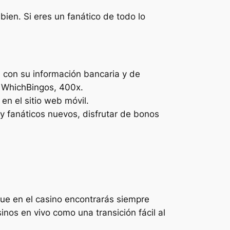
bien. Si eres un fanático de todo lo
a con su información bancaria y de
de WhichBingos, 400x.
en el sitio web móvil.
y fanáticos nuevos, disfrutar de bonos
que en el casino encontrarás siempre
nos en vivo como una transición fácil al