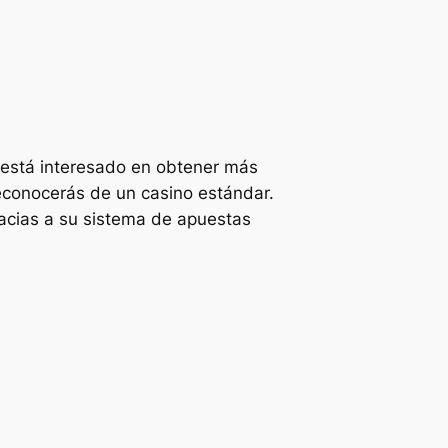
 está interesado en obtener más
reconocerás de un casino estándar.
racias a su sistema de apuestas