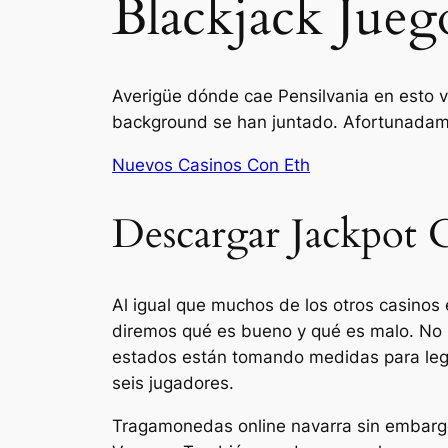
Blackjack Jueg
Averigüe dónde cae Pensilvania en esto vi
background se han juntado. Afortunadamen
Nuevos Casinos Con Eth
Descargar Jackpot 
Al igual que muchos de los otros casinos e
diremos qué es bueno y qué es malo. No 
estados están tomando medidas para legal
seis jugadores.
Tragamonedas online navarra sin embargo,