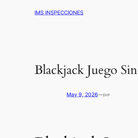
IMS INSPECCIONES
Blackjack Juego Si
May 9, 2026
—
por