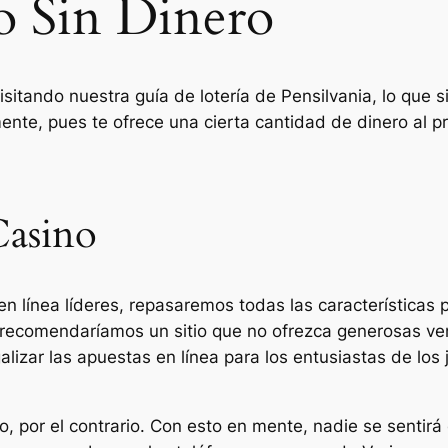
o Sin Dinero
sitando nuestra guía de lotería de Pensilvania, lo que 
te, pues te ofrece una cierta cantidad de dinero al pri
Casino
n línea líderes, repasaremos todas las características p
recomendaríamos un sitio que no ofrezca generosas vent
izar las apuestas en línea para los entusiastas de los
 por el contrario. Con esto en mente, nadie se sentirá 