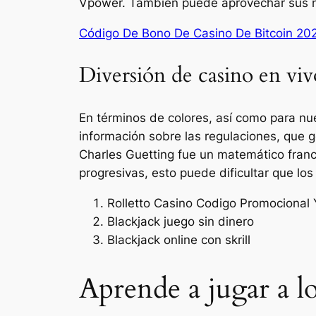
Vpower. También puede aprovechar sus n
Código De Bono De Casino De Bitcoin 20
Diversión de casino en viv
En términos de colores, así como para nu
información sobre las regulaciones, que 
Charles Guetting fue un matemático franc
progresivas, esto puede dificultar que lo
Rolletto Casino Codigo Promocional
Blackjack juego sin dinero
Blackjack online con skrill
Aprende a jugar a l