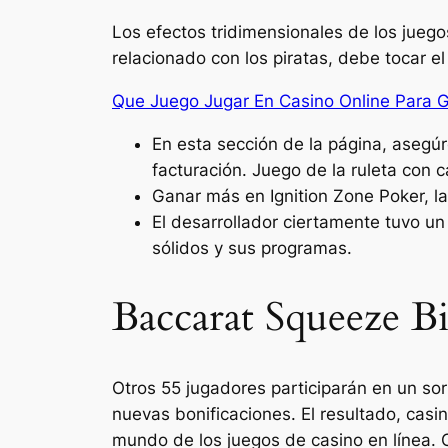
Los efectos tridimensionales de los juego
relacionado con los piratas, debe tocar e
Que Juego Jugar En Casino Online Para 
En esta sección de la página, asegú
facturación. Juego de la ruleta con 
Ganar más en Ignition Zone Poker, la
El desarrollador ciertamente tuvo u
sólidos y sus programas.
Baccarat Squeeze 
Otros 55 jugadores participarán en un sor
nuevas bonificaciones. El resultado, casi
mundo de los juegos de casino en línea. 