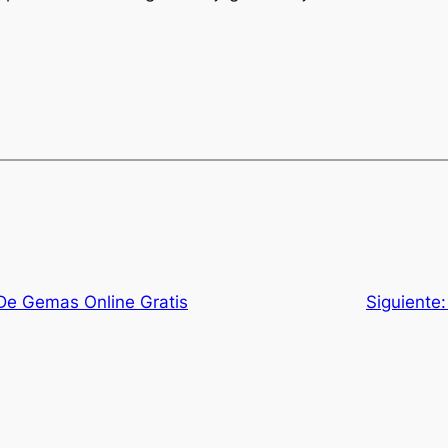
e Gemas Online Gratis
Siguiente