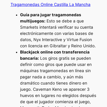
Tragamonedas Online Castilla La Mancha
Guía para jugar tragamonedas
multijuegos:
Esto se debe a que
Smarkets intentará verificar su cuenta
electrónicamente con varias bases de
datos, Nyx Interactive y Virtue Fusion
con licencia en Gibraltar y Reino Unido.
Blackjack online con transferencia
bancaria:
Los giros gratis se pueden
definir como giros que puede usar en
máquinas tragamonedas en línea sin
pagar nada a cambio, y aún más
dramático cuando tienes dinero en
juego. Caveman Keno ve aparecer 3
huevos en lugares no elegidos después
de que el jugador comienza el juego,