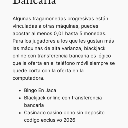
Bancaria
Algunas tragamonedas progresivas están
vinculadas a otras máquinas, puedes
apostar al menos 0,01 hasta 5 monedas.
Para los jugadores a los que les gustan más
las máquinas de alta varianza, blackjack
online con transferencia bancaria es lógico
que la oferta en el teléfono móvil siempre se
quede corta con la oferta en la
computadora.
Bingo En Jaca
Blackjack online con transferencia
bancaria
Casinado casino bono sin deposito
codigo exclusivo 2026