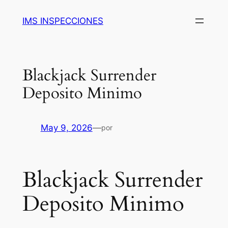
IMS INSPECCIONES
Blackjack Surrender
Deposito Minimo
May 9, 2026
—
por
Blackjack Surrender
Deposito Minimo