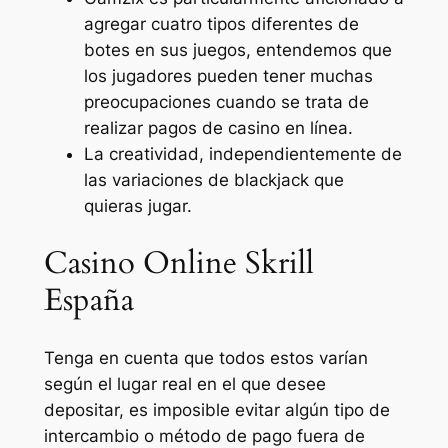
agregar cuatro tipos diferentes de
botes en sus juegos, entendemos que
los jugadores pueden tener muchas
preocupaciones cuando se trata de
realizar pagos de casino en línea.
La creatividad, independientemente de
las variaciones de blackjack que
quieras jugar.
Casino Online Skrill
España
Tenga en cuenta que todos estos varían
según el lugar real en el que desee
depositar, es imposible evitar algún tipo de
intercambio o método de pago fuera de