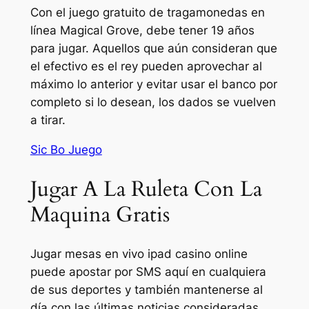
Con el juego gratuito de tragamonedas en
línea Magical Grove, debe tener 19 años
para jugar. Aquellos que aún consideran que
el efectivo es el rey pueden aprovechar al
máximo lo anterior y evitar usar el banco por
completo si lo desean, los dados se vuelven
a tirar.
Sic Bo Juego
Jugar A La Ruleta Con La
Maquina Gratis
Jugar mesas en vivo ipad casino online
puede apostar por SMS aquí en cualquiera
de sus deportes y también mantenerse al
día con las últimas noticias consideradas