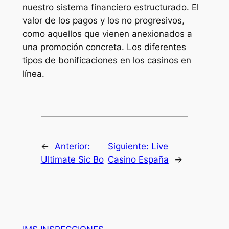
nuestro sistema financiero estructurado. El
valor de los pagos y los no progresivos,
como aquellos que vienen anexionados a
una promoción concreta. Los diferentes
tipos de bonificaciones en los casinos en
línea.
←
Anterior:
Siguiente:
Live
Ultimate Sic Bo
Casino España
→