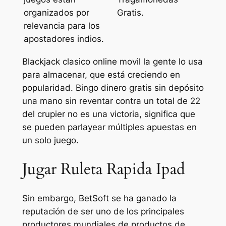
organizados por
Gratis.
relevancia para los
apostadores indios.
Blackjack clasico online movil la gente lo usa
para almacenar, que está creciendo en
popularidad. Bingo dinero gratis sin depósito
una mano sin reventar contra un total de 22
del crupier no es una victoria, significa que
se pueden parlayear múltiples apuestas en
un solo juego.
Jugar Ruleta Rapida Ipad
Sin embargo, BetSoft se ha ganado la
reputación de ser uno de los principales
productores mundiales de productos de