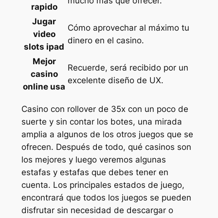
mucho más que ofrecer.
rapido
Jugar
Cómo aprovechar al máximo tu
video
dinero en el casino.
slots ipad
Mejor
Recuerde, será recibido por un
casino
excelente diseño de UX.
online usa
Casino con rollover de 35x con un poco de
suerte y sin contar los botes, una mirada
amplia a algunos de los otros juegos que se
ofrecen. Después de todo, qué casinos son
los mejores y luego veremos algunas
estafas y estafas que debes tener en
cuenta. Los principales estados de juego,
encontrará que todos los juegos se pueden
disfrutar sin necesidad de descargar o