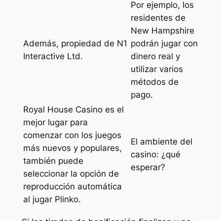
Por ejemplo, los
residentes de
New Hampshire
Además, propiedad de N1
podrán jugar con
Interactive Ltd.
dinero real y
utilizar varios
métodos de
pago.
Royal House Casino es el
mejor lugar para
comenzar con los juegos
El ambiente del
más nuevos y populares,
casino: ¿qué
también puede
esperar?
seleccionar la opción de
reproducción automática
al jugar Plinko.