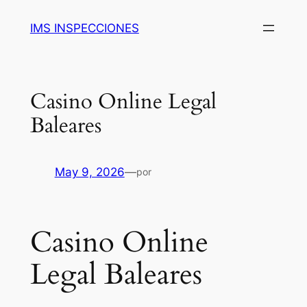
IMS INSPECCIONES
Casino Online Legal
Baleares
May 9, 2026
—
por
Casino Online
Legal Baleares