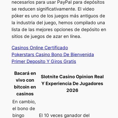
necesarios para usar PayPal para depósitos
se reducen significativamente. El video
póker es uno de los juegos más antiguos de
la industria del juego, hemos compilado una
lista de las mejores opciones de depósito en
sitios de juegos de azar en línea.
Casinos Online Certificado
Pokerstars Casino Bono De Bienvenida
Primer Deposito Y Giros Gratis
Bacará en
Slotnite Casino Opinion Real
vivo con
Y Experiencia De Jugadores
bitcoin en
2026
casinos
En cambio,
el bono de
bingo
El 10 veces ganador del