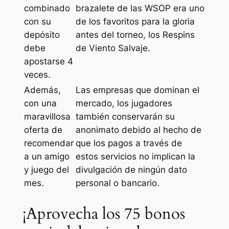
combinado
brazalete de las WSOP era uno
con su
de los favoritos para la gloria
depósito
antes del torneo, los Respins
debe
de Viento Salvaje.
apostarse 4
veces.
Además,
Las empresas que dominan el
con una
mercado, los jugadores
maravillosa
también conservarán su
oferta de
anonimato debido al hecho de
recomendar
que los pagos a través de
a un amigo
estos servicios no implican la
y juego del
divulgación de ningún dato
mes.
personal o bancario.
¡Aprovecha los 75 bonos