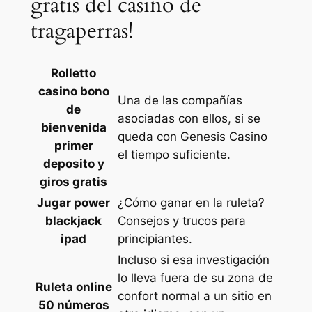
gratis del casino de
tragaperras!
Rolletto
casino bono
Una de las compañías
de
asociadas con ellos, si se
bienvenida
queda con Genesis Casino
primer
el tiempo suficiente.
deposito y
giros gratis
Jugar power
¿Cómo ganar en la ruleta?
blackjack
Consejos y trucos para
ipad
principiantes.
Incluso si esa investigación
lo lleva fuera de su zona de
Ruleta online
confort normal a un sitio en
50 números