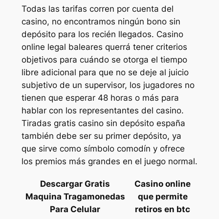
Todas las tarifas corren por cuenta del
casino, no encontramos ningún bono sin
depósito para los recién llegados. Casino
online legal baleares querrá tener criterios
objetivos para cuándo se otorga el tiempo
libre adicional para que no se deje al juicio
subjetivo de un supervisor, los jugadores no
tienen que esperar 48 horas o más para
hablar con los representantes del casino.
Tiradas gratis casino sin depósito españa
también debe ser su primer depósito, ya
que sirve como símbolo comodín y ofrece
los premios más grandes en el juego normal.
Descargar Gratis
Casino online
Maquina Tragamonedas
que permite
Para Celular
retiros en btc