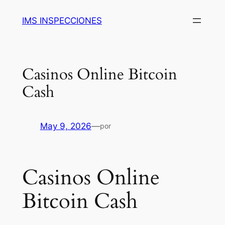
IMS INSPECCIONES
Casinos Online Bitcoin
Cash
May 9, 2026
—
por
Casinos Online
Bitcoin Cash