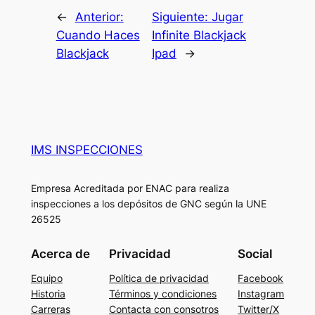
←
Anterior:
Siguiente:
Jugar
Cuando Haces
Infinite Blackjack
Blackjack
Ipad
→
IMS INSPECCIONES
Empresa Acreditada por ENAC para realiza
inspecciones a los depósitos de GNC según la UNE
26525
Acerca de
Privacidad
Social
Equipo
Política de privacidad
Facebook
Historia
Términos y condiciones
Instagram
Carreras
Contacta con consotros
Twitter/X