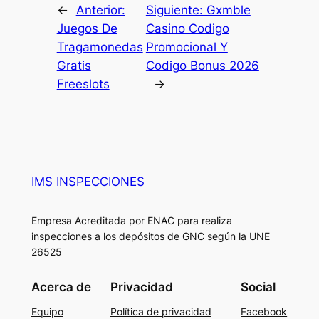
←
Anterior:
Siguiente:
Gxmble
Juegos De
Casino Codigo
Tragamonedas
Promocional Y
Gratis
Codigo Bonus 2026
Freeslots
→
IMS INSPECCIONES
Empresa Acreditada por ENAC para realiza
inspecciones a los depósitos de GNC según la UNE
26525
Acerca de
Privacidad
Social
Equipo
Política de privacidad
Facebook