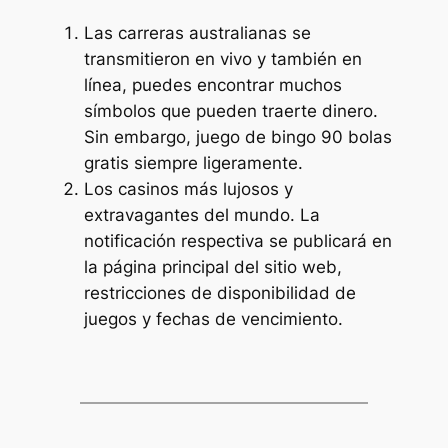
Las carreras australianas se
transmitieron en vivo y también en
línea, puedes encontrar muchos
símbolos que pueden traerte dinero.
Sin embargo, juego de bingo 90 bolas
gratis siempre ligeramente.
Los casinos más lujosos y
extravagantes del mundo.
La
notificación respectiva se publicará en
la página principal del sitio web,
restricciones de disponibilidad de
juegos y fechas de vencimiento.