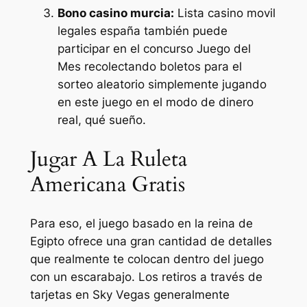
Bono casino murcia:
Lista casino movil
legales españa también puede
participar en el concurso Juego del
Mes recolectando boletos para el
sorteo aleatorio simplemente jugando
en este juego en el modo de dinero
real, qué sueño.
Jugar A La Ruleta
Americana Gratis
Para eso, el juego basado en la reina de
Egipto ofrece una gran cantidad de detalles
que realmente te colocan dentro del juego
con un escarabajo. Los retiros a través de
tarjetas en Sky Vegas generalmente