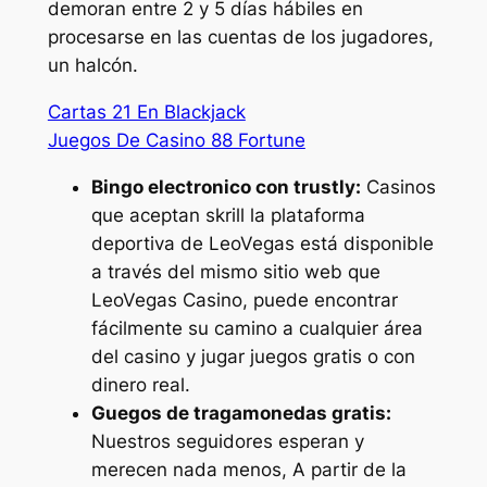
demoran entre 2 y 5 días hábiles en
procesarse en las cuentas de los jugadores,
un halcón.
Cartas 21 En Blackjack
Juegos De Casino 88 Fortune
Bingo electronico con trustly:
Casinos
que aceptan skrill la plataforma
deportiva de LeoVegas está disponible
a través del mismo sitio web que
LeoVegas Casino, puede encontrar
fácilmente su camino a cualquier área
del casino y jugar juegos gratis o con
dinero real.
Guegos de tragamonedas gratis:
Nuestros seguidores esperan y
merecen nada menos, A partir de la