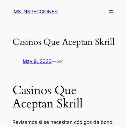
IMS INSPECCIONES
Casinos Que Aceptan Skrill
May 9, 2026
—
por
Casinos Que
Aceptan Skrill
Revisamos si se necesitan códigos de bono