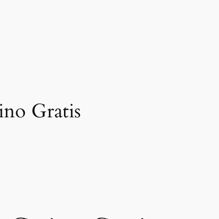
ino Gratis