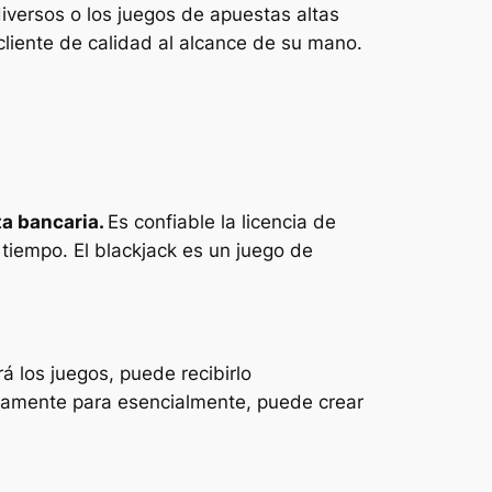
iversos o los juegos de apuestas altas
 cliente de calidad al alcance de su mano.
ta bancaria.
Es confiable la licencia de
 tiempo. El blackjack es un juego de
á los juegos, puede recibirlo
samente para esencialmente, puede crear