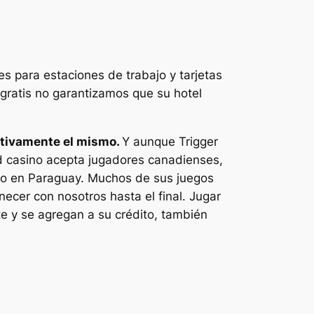
s para estaciones de trabajo y tarjetas
o gratis no garantizamos que su hotel
lativamente el mismo.
Y aunque Trigger
ed casino acepta jugadores canadienses,
sino en Paraguay. Muchos de sus juegos
ecer con nosotros hasta el final. Jugar
te y se agregan a su crédito, también