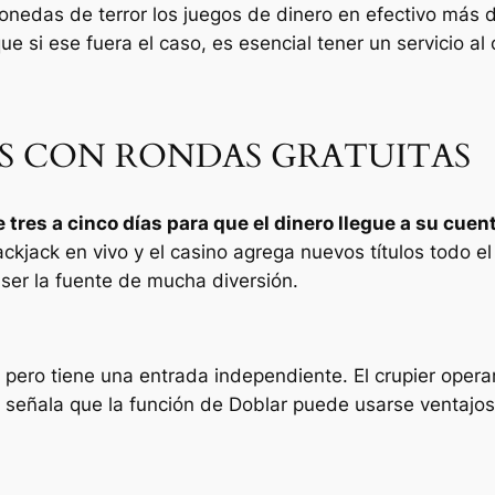
onedas de terror los juegos de dinero en efectivo más d
e si ese fuera el caso, es esencial tener un servicio al
OS CON RONDAS GRATUITAS
 tres a cinco días para que el dinero llegue a su cuen
ckjack en vivo y el casino agrega nuevos títulos todo el
ser la fuente de mucha diversión.
 pero tiene una entrada independiente. El crupier operar
señala que la función de Doblar puede usarse ventajo