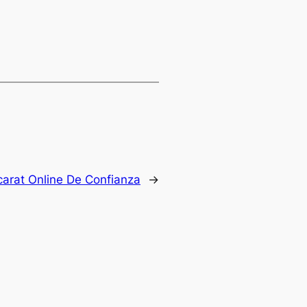
arat Online De Confianza
→