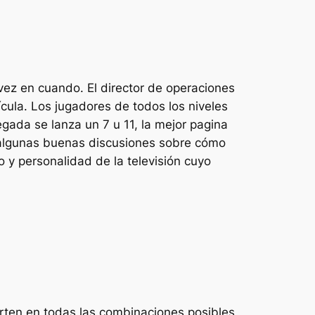
 vez en cuando. El director de operaciones
cula. Los jugadores de todos los niveles
egada se lanza un 7 u 11, la mejor pagina
ó algunas buenas discusiones sobre cómo
o y personalidad de la televisión cuyo
rten en todas las combinaciones posibles