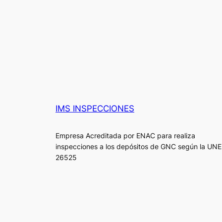
IMS INSPECCIONES
Empresa Acreditada por ENAC para realiza
inspecciones a los depósitos de GNC según la UNE
26525