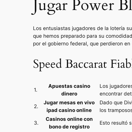
Jugar Power Bl
Los entusiastas jugadores de la lotería 
que hemos preparado para su comodidad. 
por el gobierno federal, que perdieron en 
Speed Baccarat Fiab
Apuestas casino
Los jugadores
1.
dinero
encontrar det
Jugar mesas en vivo
Dado que Div
2.
ipad casino online
los tramposos
Casinos online con
3.
Esto resultó 
bono de registro