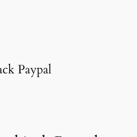
ack Paypal