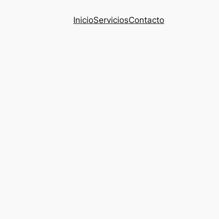
Inicio
Servicios
Contacto