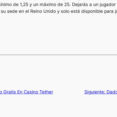
mínimo de 1,25 y un máximo de 25. Dejarás a un jugado
su sede en el Reino Unido y solo está disponible para 
o Gratis En Casino Tether
Siguiente:
Dado