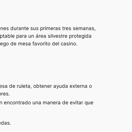
lones durante sus primeras tres semanas,
able para un área silvestre protegida
uego de mesa favorito del casino.
esa de ruleta, obtener ayuda externa o
ores.
n encontrado una manera de evitar que
edas.