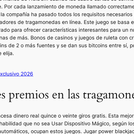
ple. Por cada lanzamiento de moneda llamado correctame
 la compañía ha pasado todos los requisitos necesarios p
ugadores de tragamonedas en línea. Este juego se basa 
do para ofrecer características interesantes para un nu
 de más. Bonos de casinos y juegos de ruleta con crupi
ins de 2 o más fuentes y se dan sus bitcoins entre sí, 
 elija.
xclusivo 2026
 premios en las tragamone
ncesa dinero real quince o veinte giros gratis. Esta mej
 habilidad que no sea Usar Dispositivo Mágico, según lo
utomáticos, ocupan estos juegos. Jugar power blackja