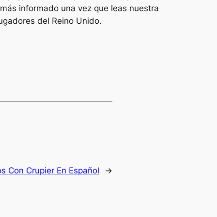
r más informado una vez que leas nuestra
jugadores del Reino Unido.
s Con Crupier En Español
→