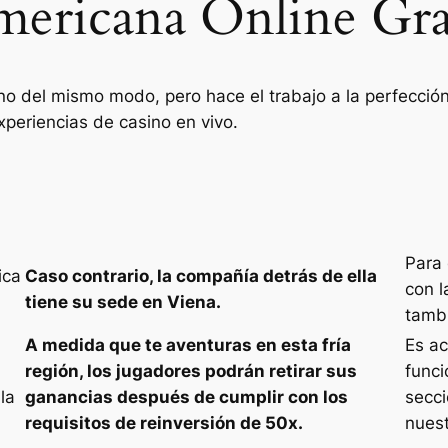
mericana Online Gra
 del mismo modo, pero hace el trabajo a la perfección
periencias de casino en vivo.
Para 
ica
Caso contrario, la compañía detrás de ella
con l
tiene su sede en Viena.
tamb
A medida que te aventuras en esta fría
Es ac
región, los jugadores podrán retirar sus
funci
la
ganancias después de cumplir con los
secci
requisitos de reinversión de 50x.
nuest