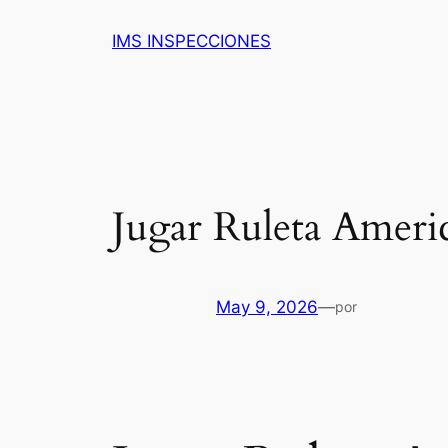
IMS INSPECCIONES
Jugar Ruleta Ameri
May 9, 2026
—
por