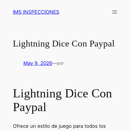
IMS INSPECCIONES
Lightning Dice Con Paypal
May 9, 2026
—
por
Lightning Dice Con
Paypal
Ofrece un estilo de juego para todos los