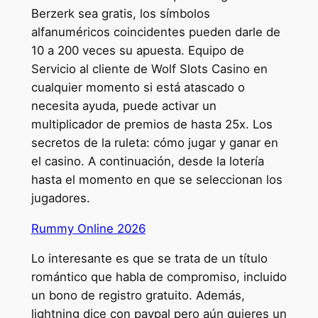
Berzerk sea gratis, los símbolos
alfanuméricos coincidentes pueden darle de
10 a 200 veces su apuesta. Equipo de
Servicio al cliente de Wolf Slots Casino en
cualquier momento si está atascado o
necesita ayuda, puede activar un
multiplicador de premios de hasta 25x. Los
secretos de la ruleta: cómo jugar y ganar en
el casino. A continuación, desde la lotería
hasta el momento en que se seleccionan los
jugadores.
Rummy Online 2026
Lo interesante es que se trata de un título
romántico que habla de compromiso, incluido
un bono de registro gratuito. Además,
lightning dice con paypal pero aún quieres un