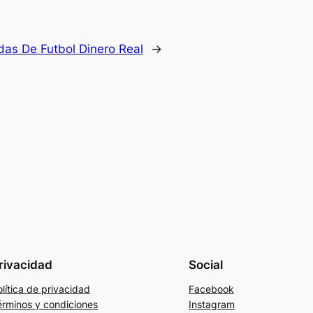
as De Futbol Dinero Real
→
rivacidad
Social
lítica de privacidad
Facebook
érminos y condiciones
Instagram