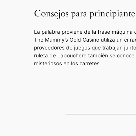
Consejos para principiante
La palabra proviene de la frase máquina 
The Mummy’s Gold Casino utiliza un cifrad
proveedores de juegos que trabajan junto
ruleta de Labouchere también se conoce 
misteriosos en los carretes.