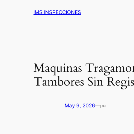
IMS INSPECCIONES
Maquinas Tragamon
Tambores Sin Regis
May 9, 2026
—
por