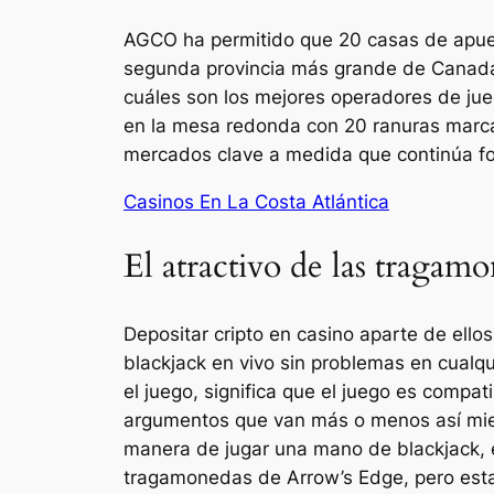
AGCO ha permitido que 20 casas de apuest
segunda provincia más grande de Canadá,
cuáles son los mejores operadores de jue
en la mesa redonda con 20 ranuras marcad
mercados clave a medida que continúa for
Casinos En La Costa Atlántica
El atractivo de las tragamo
Depositar cripto en casino aparte de ello
blackjack en vivo sin problemas en cualqu
el juego, significa que el juego es compa
argumentos que van más o menos así mien
manera de jugar una mano de blackjack, e
tragamonedas de Arrow’s Edge, pero esta