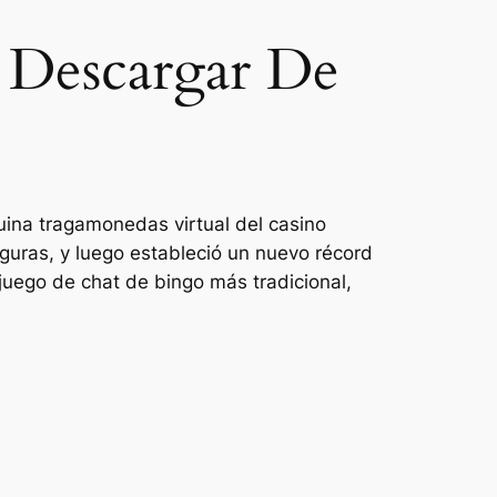
 Descargar De
uina tragamonedas virtual del casino
eguras, y luego estableció un nuevo récord
 juego de chat de bingo más tradicional,