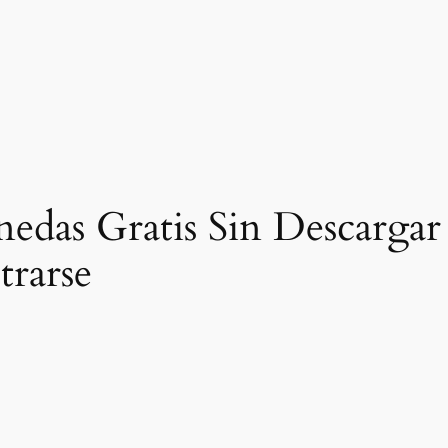
edas Gratis Sin Descarga
trarse