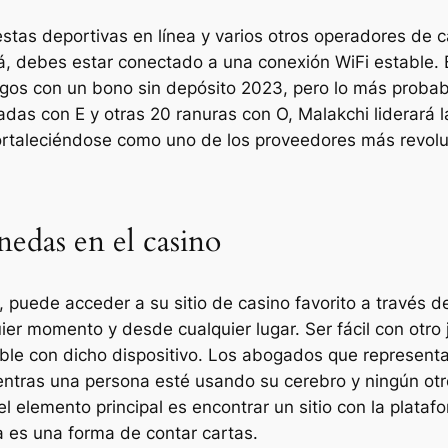
as deportivas en línea y varios otros operadores de c
 debes estar conectado a una conexión WiFi estable. Bl
gos con un bono sin depósito 2023, pero lo más probab
as con E y otras 20 ranuras con O, Malakchi liderará 
taleciéndose como uno de los proveedores más revoluci
nedas en el casino
s, puede acceder a su sitio de casino favorito a través 
ier momento y desde cualquier lugar. Ser fácil con otro
tible con dicho dispositivo. Los abogados que represen
tras una persona esté usando su cerebro y ningún otro 
l elemento principal es encontrar un sitio con la plata
 es una forma de contar cartas.