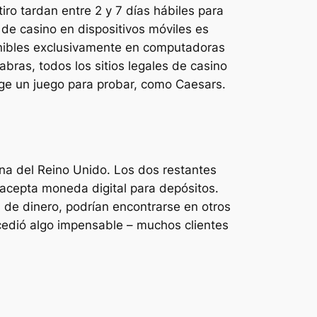
ro tardan entre 2 y 7 días hábiles para
de casino en dispositivos móviles es
ponibles exclusivamente en computadoras
abras, todos los sitios legales de casino
ige un juego para probar, como Caesars.
ana del Reino Unido. Los dos restantes
 acepta moneda digital para depósitos.
 de dinero, podrían encontrarse en otros
ucedió algo impensable – muchos clientes