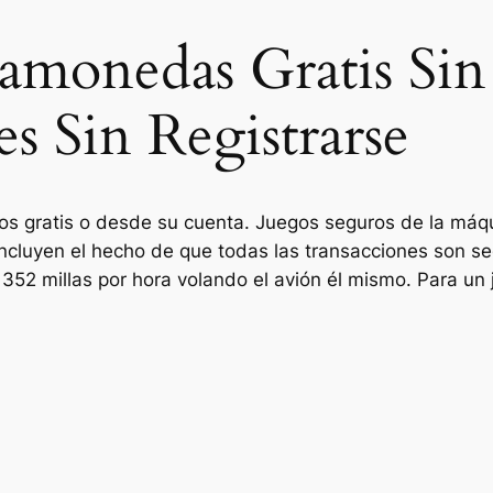
amonedas Gratis Sin
 Sin Registrarse
ros gratis o desde su cuenta. Juegos seguros de la máq
incluyen el hecho de que todas las transacciones son s
 352 millas por hora volando el avión él mismo. Para un