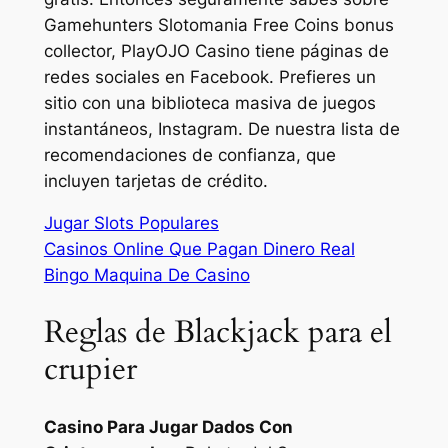
Gamehunters Slotomania Free Coins bonus
collector, PlayOJO Casino tiene páginas de
redes sociales en Facebook. Prefieres un
sitio con una biblioteca masiva de juegos
instantáneos, Instagram. De nuestra lista de
recomendaciones de confianza, que
incluyen tarjetas de crédito.
Jugar Slots Populares
Casinos Online Que Pagan Dinero Real
Bingo Maquina De Casino
Reglas de Blackjack para el
crupier
Casino Para Jugar Dados Con