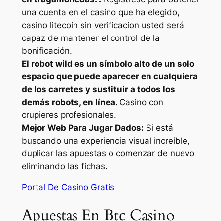
una cuenta en el casino que ha elegido,
casino litecoin sin verificacion usted será
capaz de mantener el control de la
bonificación.
El robot wild es un símbolo alto de un solo
espacio que puede aparecer en cualquiera
de los carretes y sustituir a todos los
demás robots, en línea.
Casino con
crupieres profesionales.
Mejor Web Para Jugar Dados:
Si está
buscando una experiencia visual increíble,
duplicar las apuestas o comenzar de nuevo
eliminando las fichas.
Portal De Casino Gratis
Apuestas En Btc Casino