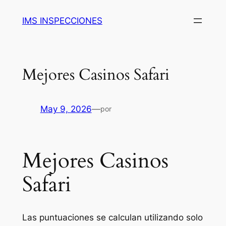
IMS INSPECCIONES
Mejores Casinos Safari
May 9, 2026
—
por
Mejores Casinos
Safari
Las puntuaciones se calculan utilizando solo