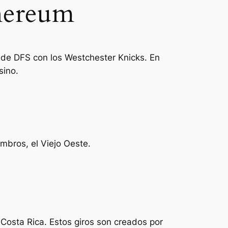
hereum
n de DFS con los Westchester Knicks. En
sino.
mbros, el Viejo Oeste.
 Costa Rica. Estos giros son creados por