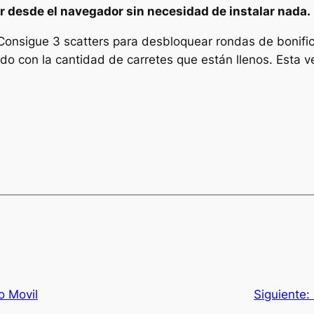
 desde el navegador sin necesidad de instalar nada.
Consigue 3 scatters para desbloquear rondas de bonific
do con la cantidad de carretes que están llenos. Esta ve
o Movil
Siguiente: