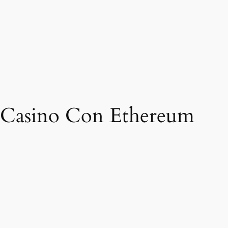
o Casino Con Ethereum