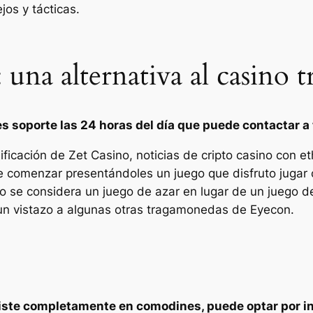
jos y tácticas.
 una alternativa al casino t
s soporte las 24 horas del día que puede contactar a
ficación de Zet Casino, noticias de cripto casino con 
comenzar presentándoles un juego que disfruto jugar c
 se considera un juego de azar en lugar de un juego de
 un vistazo a algunas otras tragamonedas de Eyecon.
te completamente en comodines, puede optar por inst