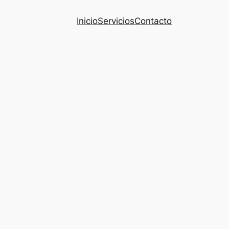
Inicio
Servicios
Contacto