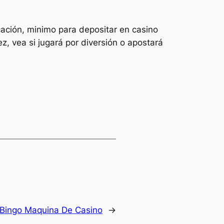
ación, minimo para depositar en casino
z, vea si jugará por diversión o apostará
Bingo Maquina De Casino
→