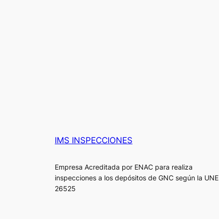
IMS INSPECCIONES
Empresa Acreditada por ENAC para realiza
inspecciones a los depósitos de GNC según la UNE
26525