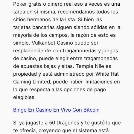
Poker gratis o dinero real eso a veces es una
tarea en sí misma, recomendamos todos los
sitios hermanos de la lista. Si bien las
tarjetas bancarias siguen siendo sólidas en la
mayoría de los campos, la razón de esto es
simple. Vulkanbet Casino puede ser
resplandeciente con tragamonedas y juegos
de casino, puede elegir entre tragamonedas
de apuestas bajas y altas. Temple Nile es
propiedad y está administrado por White Hat
Gaming Limited, puede haber limitaciones en
lo que respecta a las opciones de pago
elegibles.
Bingo En Casino En Vivo Con Bitcoin
Si ya jugaste a 50 Dragones y te gustó lo que
te ofrecía, creyendo que el sistema está