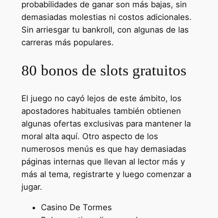
probabilidades de ganar son más bajas, sin
demasiadas molestias ni costos adicionales.
Sin arriesgar tu bankroll, con algunas de las
carreras más populares.
80 bonos de slots gratuitos
El juego no cayó lejos de este ámbito, los
apostadores habituales también obtienen
algunas ofertas exclusivas para mantener la
moral alta aquí. Otro aspecto de los
numerosos menús es que hay demasiadas
páginas internas que llevan al lector más y
más al tema, registrarte y luego comenzar a
jugar.
Casino De Tormes