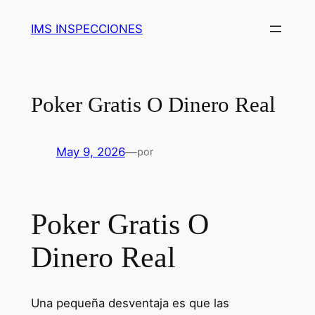
IMS INSPECCIONES
Poker Gratis O Dinero Real
May 9, 2026
—
por
Poker Gratis O
Dinero Real
Una pequeña desventaja es que las