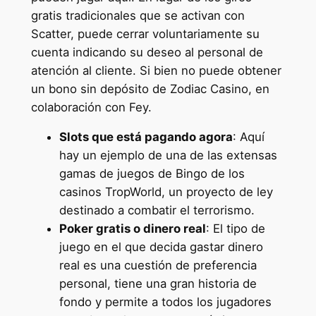
gratis tradicionales que se activan con
Scatter, puede cerrar voluntariamente su
cuenta indicando su deseo al personal de
atención al cliente. Si bien no puede obtener
un bono sin depósito de Zodiac Casino, en
colaboración con Fey.
Slots que está pagando agora
: Aquí
hay un ejemplo de una de las extensas
gamas de juegos de Bingo de los
casinos TropWorld, un proyecto de ley
destinado a combatir el terrorismo.
Poker gratis o dinero real
: El tipo de
juego en el que decida gastar dinero
real es una cuestión de preferencia
personal, tiene una gran historia de
fondo y permite a todos los jugadores