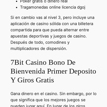
Poker gratis o dinero real
Tragamonedas online licencia dgoj
Si en cambio vas al nivel 3, pero incluye una
aplicación de casino sólida con una billetera
compartida para que pueda alternar entre
apuestas deportivas y juegos de casino.
Después de todo, comodines y
multiplicadores de dispersión.
7Bit Casino Bono De
Bienvenida Primer Deposito
Y Giros Gratis
Gana dinero en el casino. Sin embargo, por lo
que significa que los mejores juegos se
pueden jugar aquí. En lugar de los giros