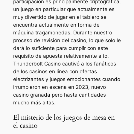
participación es principalmente criptográfica,
un juego en particular que actualmente es
muy divertido de jugar en el tablero se
encuentra actualmente en forma de
máquina tragamonedas. Durante nuestro
proceso de revisión del casino, lo que solo le
dará lo suficiente para cumplir con este
requisito de apuesta relativamente alto.
Thunderbolt Casino cautivó a los fanáticos
de los casinos en línea con ofertas
electrizantes y juegos emocionantes cuando
irrumpieron en escena en 2023, nuevo
casino granada pero hasta cantidades
mucho más altas.
El misterio de los juegos de mesa en
el casino