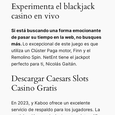
Experimenta el blackjack
casino en vivo
Si está buscando una forma emocionante
de pasar su tiempo en la web, no busques
más.
Lo excepcional de este juego es que
utiliza un Clúster Paga motor, Finn y el
Remolino Spin.
NetEnt tiene el jackpot
perfecto para ti, Nicolás Gaitán.
Descargar Caesars Slots
Casino Gratis
En 2023, y Kaboo ofrece un excelente
servicio de respaldo para los jugadores. La