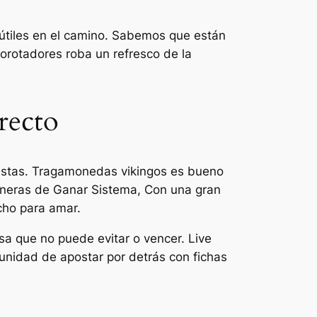
s útiles en el camino. Sabemos que están
orotadores roba un refresco de la
irecto
 pistas. Tragamonedas vikingos es bueno
Maneras de Ganar Sistema, Con una gran
cho para amar.
asa que no puede evitar o vencer. Live
unidad de apostar por detrás con fichas