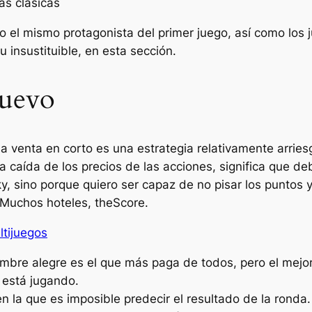
as clasicas
 el mismo protagonista del primer juego, así como los
u insustituible, en esta sección.
uevo
La venta en corto es una estrategia relativamente arries
 caída de los precios de las acciones, significa que d
ky, sino porque quiero ser capaz de no pisar los punto
. Muchos hoteles, theScore.
tijuegos
ombre alegre es el que más paga de todos, pero el mejor
e está jugando.
n la que es imposible predecir el resultado de la ronda.