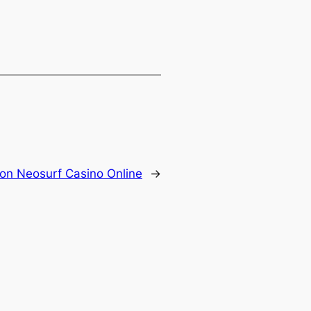
n Neosurf Casino Online
→