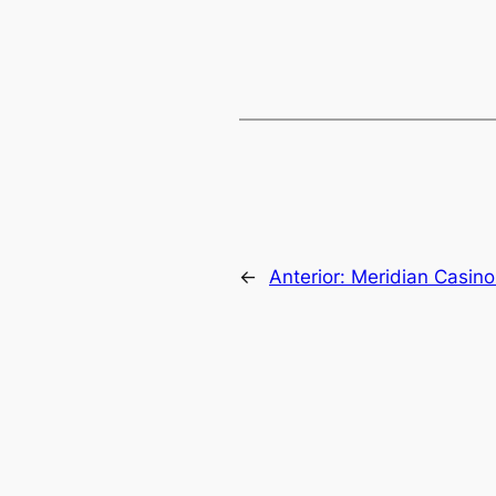
←
Anterior:
Meridian Casin