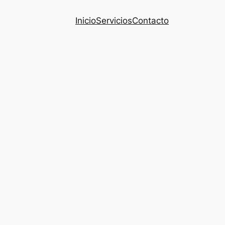
Inicio
Servicios
Contacto