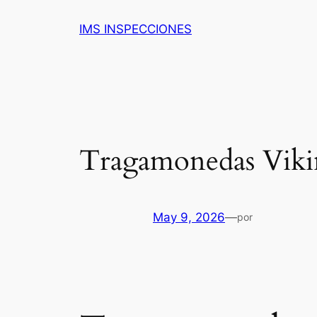
IMS INSPECCIONES
Tragamonedas Viki
May 9, 2026
—
por